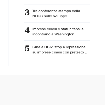
3
Tre conferenze stampa della
NDRC sullo sviluppo
dell'intelligenza artificiale
4
Imprese cinesi e statunitensi si
incontrano a Washington
5
Cina a USA: ‘stop a repressione
su imprese cinesi con pretesto di
“lavoro forzato”’