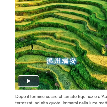
Play
Video
Dopo il termine solare chiamato Equinozio d’Aut
terrazzati ad alta quota, immersi nella luce ma