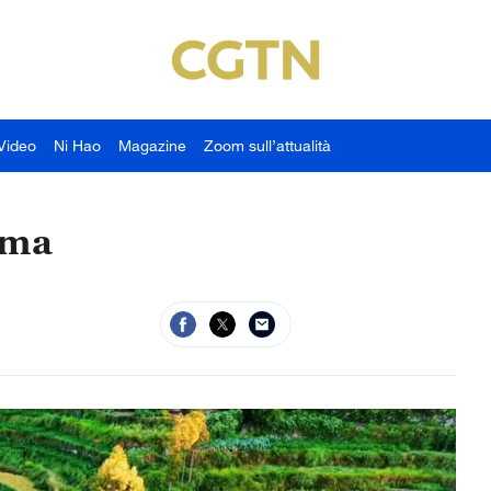
Video
Ni Hao
Magazine
Zoom sull’attualità
mma