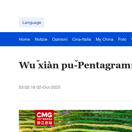
Language
Home
Notizie
Opinioni
Cina-Italia
My China
Foto
Wǔ xiàn pǔ-Pentagra
03:02:18 02-Oct-2025