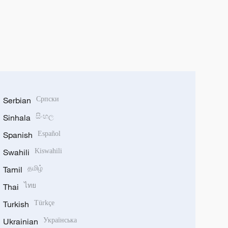
Serbian
Српски
Sinhala
සිංහල
Spanish
Español
Swahili
Kiswahili
Tamil
தமிழ்
Thai
ไทย
Turkish
Türkçe
Ukrainian
Українська