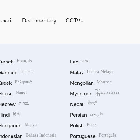
сский
Documentary
CCTV+
French
Français
Lao
ລາວ
German
Deutsch
Malay
Bahasa Melayu
Greek
Ελληνικά
Mongolian
Монгол
Hausa
Hausa
Myanmar
မြန်မာဘာသာ
Hebrew
עברית
Nepali
नेपाली
Hindi
हिन्दी
Persian
فارسی
Hungarian
Magyar
Polish
Polski
Indonesian
Bahasa Indonesia
Portuguese
Português