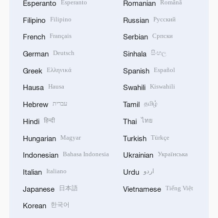
Esperanto
Română
Esperanto
Romanian
Filipino
Русский
Filipino
Russian
Français
Српски
French
Serbian
Deutsch
සිංහල
German
Sinhala
Ελληνικά
Español
Greek
Spanish
Hausa
Kiswahili
Hausa
Swahili
עברית
தமிழ்
Hebrew
Tamil
हिन्दी
ไทย
Hindi
Thai
Magyar
Türkçe
Hungarian
Turkish
Bahasa Indonesia
Українська
Indonesian
Ukrainian
Italiano
اردو
Italian
Urdu
日本語
Tiếng Việt
Japanese
Vietnamese
한국어
Korean