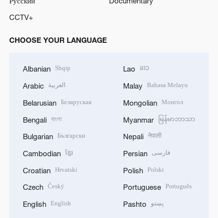
Русский
Documentary
CCTV+
CHOOSE YOUR LANGUAGE
Shqip
ລາວ
Albanian
Lao
العربية
Bahasa Melayu
Arabic
Malay
Беларуская
Монгол
Belarusian
Mongolian
বাংলা
မြန်မာဘာသာ
Bengali
Myanmar
Български
नेपाली
Bulgarian
Nepali
ខ្មែរ
فارسی
Cambodian
Persian
Hrvatski
Polski
Croatian
Polish
Český
Português
Czech
Portuguese
English
پښتو
English
Pashto