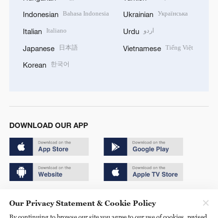
Bahasa Indonesia
Українська
Indonesian
Ukrainian
Italiano
اردو
Italian
Urdu
日本語
Tiếng Việt
Japanese
Vietnamese
한국어
Korean
DOWNLOAD OUR APP
Copyright © 2024 CGTN.
Our Privacy Statement & Cookie Policy
京ICP备20000184号
By continuing to browse our site you agree to our use of cookies, revised