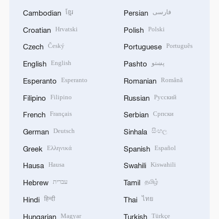
ខ្មែរ
فارسی
Cambodian
Persian
Hrvatski
Polski
Croatian
Polish
Český
Português
Czech
Portuguese
English
پښتو
English
Pashto
Esperanto
Română
Esperanto
Romanian
Filipino
Русский
Filipino
Russian
Français
Српски
French
Serbian
Deutsch
සිංහල
German
Sinhala
Ελληνικά
Español
Greek
Spanish
Hausa
Kiswahili
Hausa
Swahili
עברית
தமிழ்
Hebrew
Tamil
हिन्दी
ไทย
Hindi
Thai
Magyar
Türkçe
Hungarian
Turkish