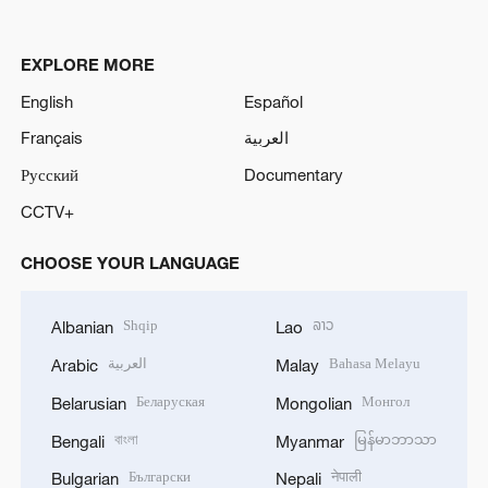
EXPLORE MORE
English
Español
Français
العربية
Русский
Documentary
CCTV+
CHOOSE YOUR LANGUAGE
Shqip
ລາວ
Albanian
Lao
العربية
Bahasa Melayu
Arabic
Malay
Беларуская
Монгол
Belarusian
Mongolian
বাংলা
မြန်မာဘာသာ
Bengali
Myanmar
Български
नेपाली
Bulgarian
Nepali