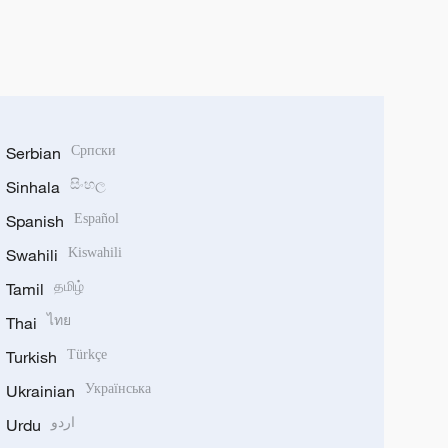
Serbian
Српски
Sinhala
සිංහල
Spanish
Español
Swahili
Kiswahili
Tamil
தமிழ்
Thai
ไทย
Turkish
Türkçe
Ukrainian
Українська
Urdu
اردو