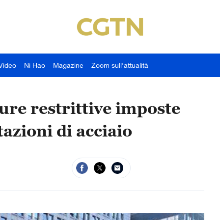
Video
Ni Hao
Magazine
Zoom sull’attualità
ure restrittive imposte
azioni di acciaio