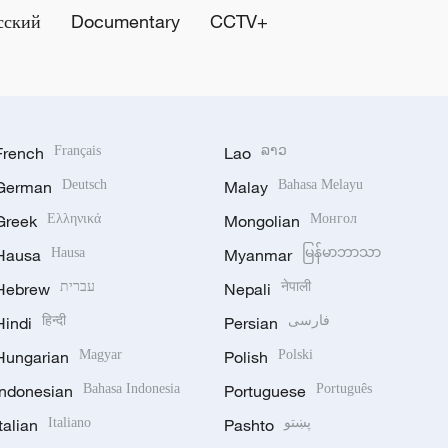
сский
Documentary
CCTV+
French
Français
Lao
ລາວ
German
Deutsch
Malay
Bahasa Melayu
Greek
Ελληνικά
Mongolian
Монгол
Hausa
Hausa
Myanmar
မြန်မာဘာသာ
Hebrew
עברית
Nepali
नेपाली
Hindi
हिन्दी
Persian
فارسی
Hungarian
Magyar
Polish
Polski
Indonesian
Bahasa Indonesia
Portuguese
Português
Italian
Italiano
Pashto
پښتو