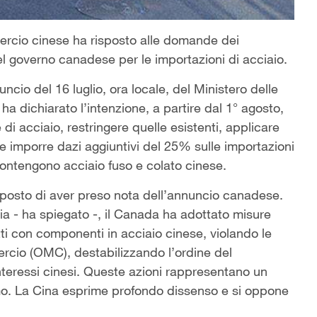
mmercio cinese ha risposto alle domande dei
del governo canadese per le importazioni di acciaio.
cio del 16 luglio, ora locale, del Ministero delle
a dichiarato l’intenzione, a partire dal 1° agosto,
 di acciaio, restringere quelle esistenti, applicare
e imporre dazi aggiuntivi del 25% sulle importazioni
 contengono acciaio fuso e colato cinese.
sposto di aver preso nota dell’annuncio canadese.
ria - ha spiegato -, il Canada ha adottato misure
tti con componenti in acciaio cinese, violando le
rcio (OMC), destabilizzando l’ordine del
teressi cinesi. Queste azioni rappresentano un
mo. La Cina esprime profondo dissenso e si oppone