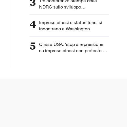
3
Tre conferenze stampa della
NDRC sullo sviluppo
dell'intelligenza artificiale
4
Imprese cinesi e statunitensi si
incontrano a Washington
5
Cina a USA: ‘stop a repressione
su imprese cinesi con pretesto di
“lavoro forzato”’