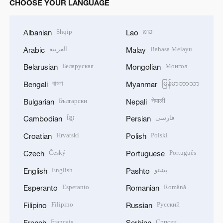
CHOOSE YOUR LANGUAGE
Shqip
ລາວ
Albanian
Lao
العربية
Bahasa Melayu
Arabic
Malay
Беларуская
Монгол
Belarusian
Mongolian
বাংলা
မြန်မာဘာသာ
Bengali
Myanmar
Български
नेपाली
Bulgarian
Nepali
ខ្មែរ
فارسی
Cambodian
Persian
Hrvatski
Polski
Croatian
Polish
Český
Português
Czech
Portuguese
English
پښتو
English
Pashto
Esperanto
Română
Esperanto
Romanian
Filipino
Русский
Filipino
Russian
Français
Српски
French
Serbian