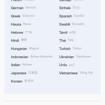
Deutsch
සිංහල
German
Sinhala
Ελληνικά
Español
Greek
Spanish
Hausa
Kiswahili
Hausa
Swahili
עברית
தமிழ்
Hebrew
Tamil
हिन्दी
ไทย
Hindi
Thai
Magyar
Türkçe
Hungarian
Turkish
Bahasa Indonesia
Українська
Indonesian
Ukrainian
Italiano
اردو
Italian
Urdu
日本語
Tiếng Việt
Japanese
Vietnamese
한국어
Korean