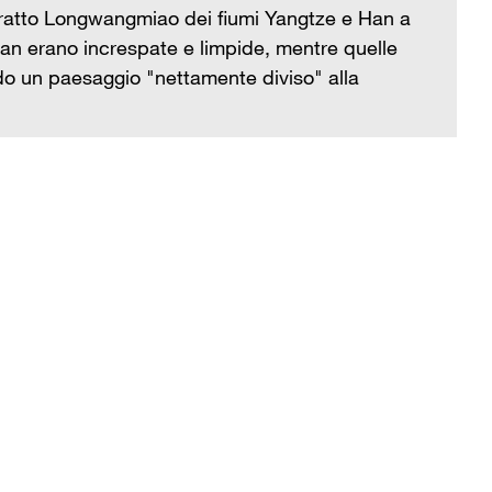
Il
l tratto Longwangmiao dei fiumi Yangtze e Han a
Ha
n erano increspate e limpide, mentre quelle
de
ndo un paesaggio "nettamente diviso" alla
co