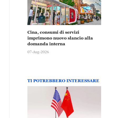
 7 luglio è stata scattata una foto aerea del tratto Lon
nkou, Wuhan, Hubei. Le acque del fiume Han erano inc
llo Yangtze erano di un colore giallo, creando un paesa
nfluenza dei due fiumi.
Cina, consumi di servizi
imprimono nuovo slancio alla
domanda interna
07-Aug-2026
TI POTREBBERO INTERESSARE