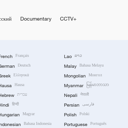
сский
Documentary
CCTV+
French
Français
Lao
ລາວ
German
Deutsch
Malay
Bahasa Melayu
Greek
Ελληνικά
Mongolian
Монгол
Hausa
Hausa
Myanmar
မြန်မာဘာသာ
Hebrew
עברית
Nepali
नेपाली
Hindi
हिन्दी
Persian
فارسی
Hungarian
Magyar
Polish
Polski
Indonesian
Bahasa Indonesia
Portuguese
Português