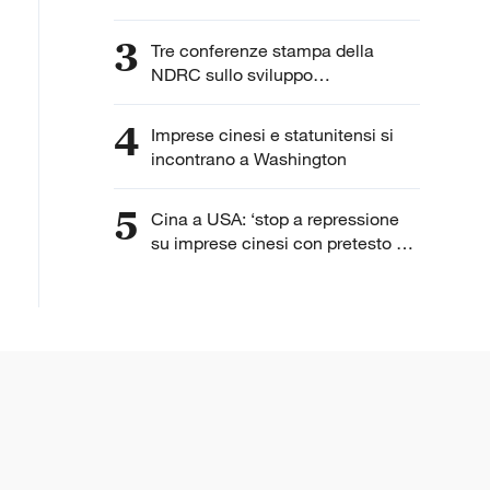
3
Tre conferenze stampa della
NDRC sullo sviluppo
dell'intelligenza artificiale
4
Imprese cinesi e statunitensi si
incontrano a Washington
5
Cina a USA: ‘stop a repressione
su imprese cinesi con pretesto di
“lavoro forzato”’