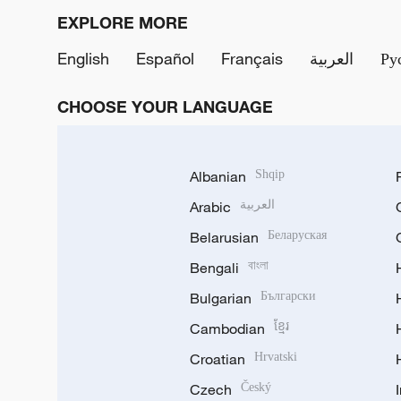
EXPLORE MORE
English
Español
Français
العربية
Ру
CHOOSE YOUR LANGUAGE
Albanian
Shqip
Arabic
العربية
Belarusian
Беларуская
Bengali
বাংলা
Bulgarian
Български
Cambodian
ខ្មែរ
Croatian
Hrvatski
Czech
Český