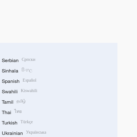
Serbian
Српски
Sinhala
සිංහල
Spanish
Español
Swahili
Kiswahili
Tamil
தமிழ்
Thai
ไทย
Turkish
Türkçe
Ukrainian
Українська