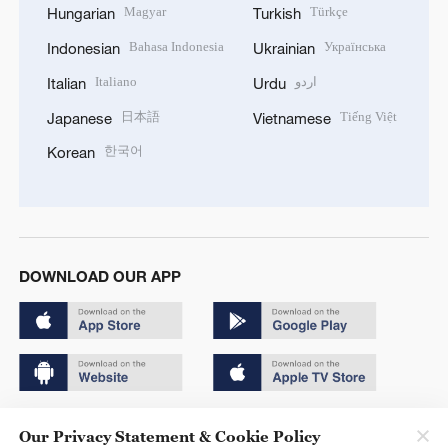
Magyar
Türkçe
Hungarian
Turkish
Bahasa Indonesia
Українська
Indonesian
Ukrainian
Italiano
اردو
Italian
Urdu
日本語
Tiếng Việt
Japanese
Vietnamese
한국어
Korean
DOWNLOAD OUR APP
Copyright © 2024 CGTN.
Our Privacy Statement & Cookie Policy