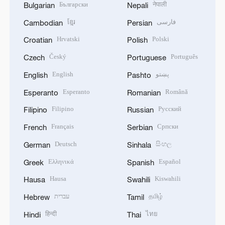
Български
नेपाली
Bulgarian
Nepali
ខ្មែរ
فارسی
Cambodian
Persian
Hrvatski
Polski
Croatian
Polish
Český
Português
Czech
Portuguese
English
پښتو
English
Pashto
Esperanto
Română
Esperanto
Romanian
Filipino
Русский
Filipino
Russian
Français
Српски
French
Serbian
Deutsch
සිංහල
German
Sinhala
Ελληνικά
Español
Greek
Spanish
Hausa
Kiswahili
Hausa
Swahili
עברית
தமிழ்
Hebrew
Tamil
हिन्दी
ไทย
Hindi
Thai