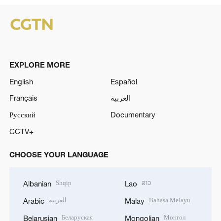
EXPLORE MORE
English
Español
Français
العربية
Русский
Documentary
CCTV+
CHOOSE YOUR LANGUAGE
Shqip
ລາວ
Albanian
Lao
العربية
Bahasa Melayu
Arabic
Malay
Беларуская
Монгол
Belarusian
Mongolian