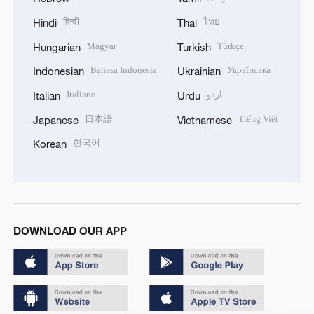
हिन्दी
ไทย
Hindi
Thai
Magyar
Türkçe
Hungarian
Turkish
Bahasa Indonesia
Українська
Indonesian
Ukrainian
Italiano
اردو
Italian
Urdu
日本語
Tiếng Việt
Japanese
Vietnamese
한국어
Korean
DOWNLOAD OUR APP