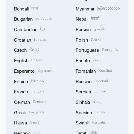
বাংলা
မြန်မာဘာသာ
Bengali
Myanmar
Български
नेपाली
Bulgarian
Nepali
ខ្មែរ
فارسی
Cambodian
Persian
Hrvatski
Polski
Croatian
Polish
Český
Português
Czech
Portuguese
English
پښتو
English
Pashto
Esperanto
Română
Esperanto
Romanian
Filipino
Русский
Filipino
Russian
Français
Српски
French
Serbian
Deutsch
සිංහල
German
Sinhala
Ελληνικά
Español
Greek
Spanish
Hausa
Kiswahili
Hausa
Swahili
עברית
தமிழ்
Hebrew
Tamil