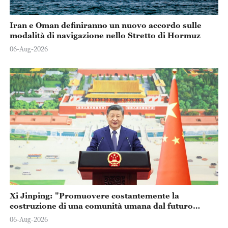
Iran e Oman definiranno un nuovo accordo sulle
modalità di navigazione nello Stretto di Hormuz
06-Aug-2026
Xi Jinping: "Promuovere costantemente la
costruzione di una comunità umana dal futuro
condiviso"
06-Aug-2026