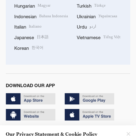
Magyar
Türkçe
Hungarian
Turkish
Bahasa Indonesia
Українська
Indonesian
Ukrainian
Italiano
اردو
Italian
Urdu
日本語
Tiếng Việt
Japanese
Vietnamese
한국어
Korean
DOWNLOAD OUR APP
Copyright © 2024 CGTN.
Our Privacy Statement & Cookie Policy