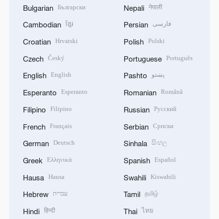
Български
नेपाली
Bulgarian
Nepali
ខ្មែរ
فارسی
Cambodian
Persian
Hrvatski
Polski
Croatian
Polish
Český
Português
Czech
Portuguese
English
پښتو
English
Pashto
Esperanto
Română
Esperanto
Romanian
Filipino
Русский
Filipino
Russian
Français
Српски
French
Serbian
Deutsch
සිංහල
German
Sinhala
Ελληνικά
Español
Greek
Spanish
Hausa
Kiswahili
Hausa
Swahili
עברית
தமிழ்
Hebrew
Tamil
हिन्दी
ไทย
Hindi
Thai