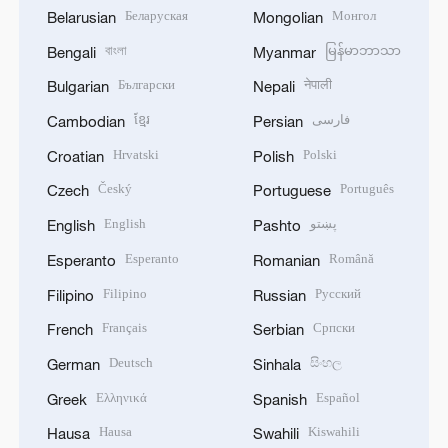
Беларуская
Монгол
Belarusian
Mongolian
বাংলা
မြန်မာဘာသာ
Bengali
Myanmar
Български
नेपाली
Bulgarian
Nepali
ខ្មែរ
فارسی
Cambodian
Persian
Hrvatski
Polski
Croatian
Polish
Český
Português
Czech
Portuguese
English
پښتو
English
Pashto
Esperanto
Română
Esperanto
Romanian
Filipino
Русский
Filipino
Russian
Français
Српски
French
Serbian
Deutsch
සිංහල
German
Sinhala
Ελληνικά
Español
Greek
Spanish
Hausa
Kiswahili
Hausa
Swahili