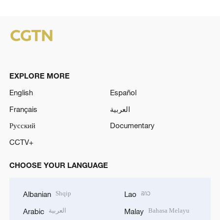
EXPLORE MORE
English
Español
Français
العربية
Русский
Documentary
CCTV+
CHOOSE YOUR LANGUAGE
Shqip
ລາວ
Albanian
Lao
العربية
Bahasa Melayu
Arabic
Malay