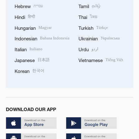
עברית
தமிழ்
Hebrew
Tamil
हिन्दी
ไทย
Hindi
Thai
Magyar
Türkçe
Hungarian
Turkish
Bahasa Indonesia
Українська
Indonesian
Ukrainian
Italiano
اردو
Italian
Urdu
日本語
Tiếng Việt
Japanese
Vietnamese
한국어
Korean
DOWNLOAD OUR APP