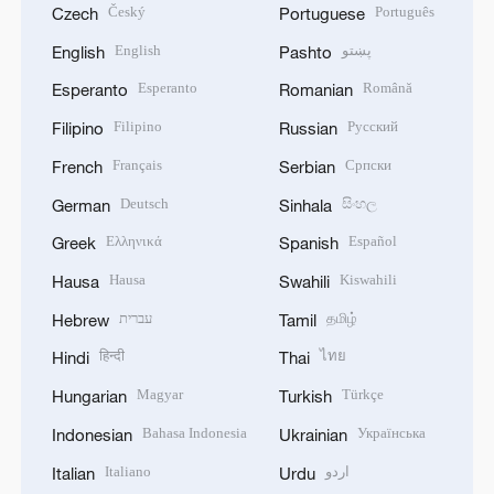
Český
Português
Czech
Portuguese
English
پښتو
English
Pashto
Esperanto
Română
Esperanto
Romanian
Filipino
Русский
Filipino
Russian
Français
Српски
French
Serbian
Deutsch
සිංහල
German
Sinhala
Ελληνικά
Español
Greek
Spanish
Hausa
Kiswahili
Hausa
Swahili
עברית
தமிழ்
Hebrew
Tamil
हिन्दी
ไทย
Hindi
Thai
Magyar
Türkçe
Hungarian
Turkish
Bahasa Indonesia
Українська
Indonesian
Ukrainian
Italiano
اردو
Italian
Urdu