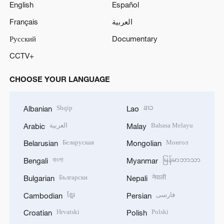
English
Español
Français
العربية
Русский
Documentary
CCTV+
CHOOSE YOUR LANGUAGE
Shqip
ລາວ
Albanian
Lao
العربية
Bahasa Melayu
Arabic
Malay
Беларуская
Монгол
Belarusian
Mongolian
বাংলা
မြန်မာဘာသာ
Bengali
Myanmar
Български
नेपाली
Bulgarian
Nepali
ខ្មែរ
فارسی
Cambodian
Persian
Hrvatski
Polski
Croatian
Polish