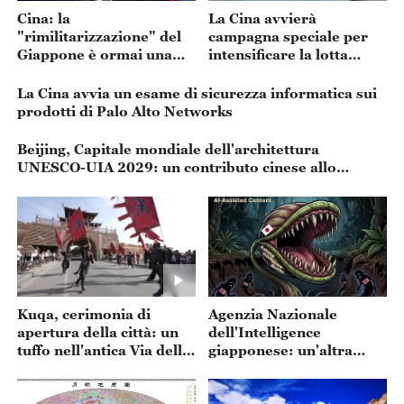
Cina: la
La Cina avvierà
"rimilitarizzazione" del
campagna speciale per
Giappone è ormai una
intensificare la lotta
minaccia concreta alla
contro la criminalità
pace e alla stabilità
organizzata
La Cina avvia un esame di sicurezza informatica sui
regionale
prodotti di Palo Alto Networks
Beijing, Capitale mondiale dell'architettura
UNESCO-UIA 2029: un contributo cinese allo
sviluppo urbano sostenibile
Kuqa, cerimonia di
Agenzia Nazionale
apertura della città: un
dell'Intelligence
tuffo nell'antica Via della
giapponese: un'altra
Seta
pericolosa mossa per
resuscitare il militarismo