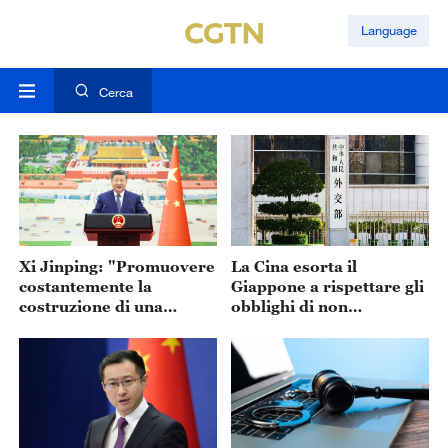
Language
Cerca
Xi Jinping: "Promuovere
La Cina esorta il
costantemente la
Giappone a rispettare gli
costruzione di una
obblighi di non
comunità umana dal
proliferazione nucleare
futuro condiviso"