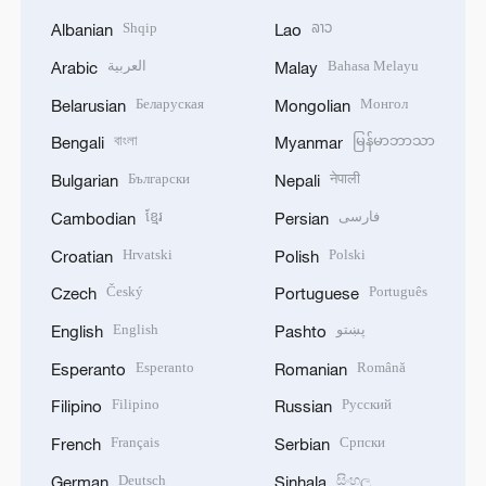
Shqip
ລາວ
Albanian
Lao
العربية
Bahasa Melayu
Arabic
Malay
Беларуская
Монгол
Belarusian
Mongolian
বাংলা
မြန်မာဘာသာ
Bengali
Myanmar
Български
नेपाली
Bulgarian
Nepali
ខ្មែរ
فارسی
Cambodian
Persian
Hrvatski
Polski
Croatian
Polish
Český
Português
Czech
Portuguese
English
پښتو
English
Pashto
Esperanto
Română
Esperanto
Romanian
Filipino
Русский
Filipino
Russian
Français
Српски
French
Serbian
Deutsch
සිංහල
German
Sinhala