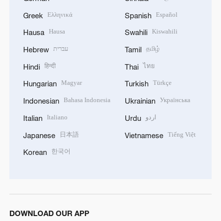
Ελληνικά
Español
Greek
Spanish
Hausa
Kiswahili
Hausa
Swahili
עברית
தமிழ்
Hebrew
Tamil
हिन्दी
ไทย
Hindi
Thai
Magyar
Türkçe
Hungarian
Turkish
Bahasa Indonesia
Українська
Indonesian
Ukrainian
Italiano
اردو
Italian
Urdu
日本語
Tiếng Việt
Japanese
Vietnamese
한국어
Korean
DOWNLOAD OUR APP