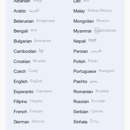
Shqip
ລາວ
Albanian
Lao
العربية
Bahasa Melayu
Arabic
Malay
Беларуская
Монгол
Belarusian
Mongolian
বাংলা
မြန်မာဘာသာ
Bengali
Myanmar
Български
नेपाली
Bulgarian
Nepali
ខ្មែរ
فارسی
Cambodian
Persian
Hrvatski
Polski
Croatian
Polish
Český
Português
Czech
Portuguese
English
پښتو
English
Pashto
Esperanto
Română
Esperanto
Romanian
Filipino
Русский
Filipino
Russian
Français
Српски
French
Serbian
Deutsch
සිංහල
German
Sinhala