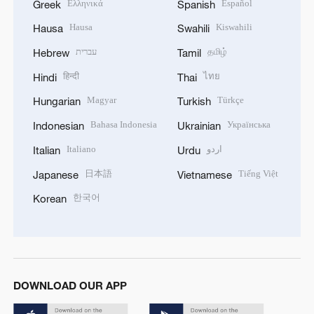
Ελληνικά
Español
Greek
Spanish
Hausa
Kiswahili
Hausa
Swahili
עברית
தமிழ்
Hebrew
Tamil
हिन्दी
ไทย
Hindi
Thai
Magyar
Türkçe
Hungarian
Turkish
Bahasa Indonesia
Українська
Indonesian
Ukrainian
Italiano
اردو
Italian
Urdu
日本語
Tiếng Việt
Japanese
Vietnamese
한국어
Korean
DOWNLOAD OUR APP