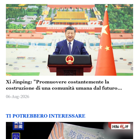
Xi Jinping: "Promuovere costantemente la
costruzione di una comunità umana dal futuro
condiviso"
06-Aug-2026
TI POTREBBERO INTERESSARE