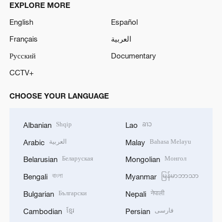
EXPLORE MORE
English
Español
Français
العربية
Русский
Documentary
CCTV+
CHOOSE YOUR LANGUAGE
Shqip
ລາວ
Albanian
Lao
العربية
Bahasa Melayu
Arabic
Malay
Беларуская
Монгол
Belarusian
Mongolian
বাংলা
မြန်မာဘာသာ
Bengali
Myanmar
Български
नेपाली
Bulgarian
Nepali
ខ្មែរ
فارسی
Cambodian
Persian