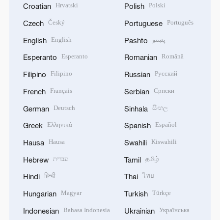
Hrvatski
Polski
Croatian
Polish
Český
Português
Czech
Portuguese
English
پښتو
English
Pashto
Esperanto
Română
Esperanto
Romanian
Filipino
Русский
Filipino
Russian
Français
Српски
French
Serbian
Deutsch
සිංහල
German
Sinhala
Ελληνικά
Español
Greek
Spanish
Hausa
Kiswahili
Hausa
Swahili
עברית
தமிழ்
Hebrew
Tamil
हिन्दी
ไทย
Hindi
Thai
Magyar
Türkçe
Hungarian
Turkish
Bahasa Indonesia
Українська
Indonesian
Ukrainian