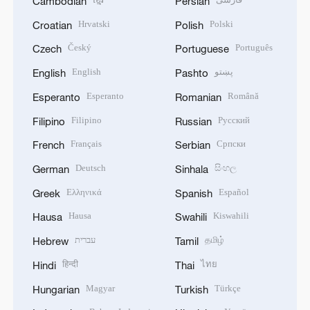
Cambodian
Persian
Hrvatski
Polski
Croatian
Polish
Český
Português
Czech
Portuguese
English
پښتو
English
Pashto
Esperanto
Română
Esperanto
Romanian
Filipino
Русский
Filipino
Russian
Français
Српски
French
Serbian
Deutsch
සිංහල
German
Sinhala
Ελληνικά
Español
Greek
Spanish
Hausa
Kiswahili
Hausa
Swahili
עברית
தமிழ்
Hebrew
Tamil
हिन्दी
ไทย
Hindi
Thai
Magyar
Türkçe
Hungarian
Turkish