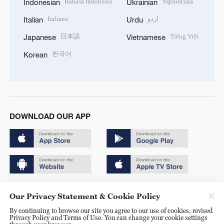
Bahasa Indonesia
Українська
Indonesian
Ukrainian
Italiano
اردو
Italian
Urdu
日本語
Tiếng Việt
Japanese
Vietnamese
한국어
Korean
DOWNLOAD OUR APP
Copyright © 2024 CGTN.
Our Privacy Statement & Cookie Policy
京ICP备20000184号
By continuing to browse our site you agree to our use of cookies, revised
Privacy Policy and Terms of Use. You can change your cookie settings
京公网安备 11010502050052号