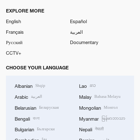
EXPLORE MORE
English
Español
Français
العربية
Русский
Documentary
CCTV+
CHOOSE YOUR LANGUAGE
Shqip
ລາວ
Albanian
Lao
العربية
Bahasa Melayu
Arabic
Malay
Беларуская
Монгол
Belarusian
Mongolian
বাংলা
မြန်မာဘာသာ
Bengali
Myanmar
Български
नेपाली
Bulgarian
Nepali
ខ្មែរ
فارسی