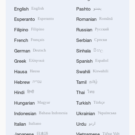
English
پښتو
English
Pashto
Esperanto
Română
Esperanto
Romanian
Filipino
Русский
Filipino
Russian
Français
Српски
French
Serbian
Deutsch
සිංහල
German
Sinhala
Ελληνικά
Español
Greek
Spanish
Hausa
Kiswahili
Hausa
Swahili
עברית
தமிழ்
Hebrew
Tamil
हिन्दी
ไทย
Hindi
Thai
Magyar
Türkçe
Hungarian
Turkish
Bahasa Indonesia
Українська
Indonesian
Ukrainian
Italiano
اردو
Italian
Urdu
日本語
Tiếng Việt
Japanese
Vietnamese