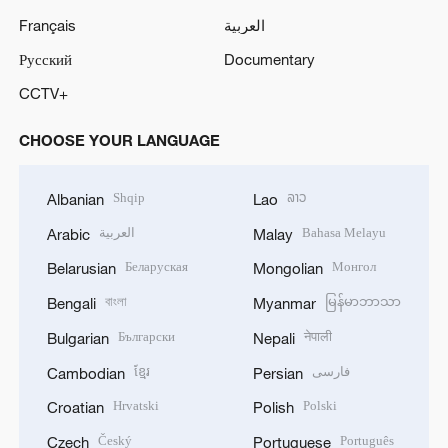
Français
العربية
Русский
Documentary
CCTV+
CHOOSE YOUR LANGUAGE
Shqip
ລາວ
Albanian
Lao
العربية
Bahasa Melayu
Arabic
Malay
Беларуская
Монгол
Belarusian
Mongolian
বাংলা
မြန်မာဘာသာ
Bengali
Myanmar
Български
नेपाली
Bulgarian
Nepali
ខ្មែរ
فارسی
Cambodian
Persian
Hrvatski
Polski
Croatian
Polish
Český
Português
Czech
Portuguese