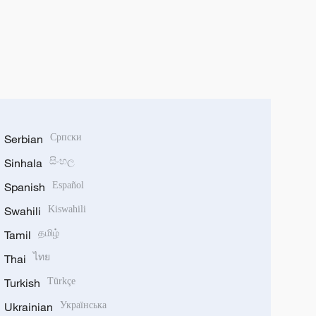
Serbian
Српски
Sinhala
සිංහල
Spanish
Español
Swahili
Kiswahili
Tamil
தமிழ்
Thai
ไทย
Turkish
Türkçe
Ukrainian
Українська