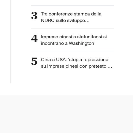
3
Tre conferenze stampa della
NDRC sullo sviluppo
dell'intelligenza artificiale
4
Imprese cinesi e statunitensi si
incontrano a Washington
5
Cina a USA: ‘stop a repressione
su imprese cinesi con pretesto di
“lavoro forzato”’