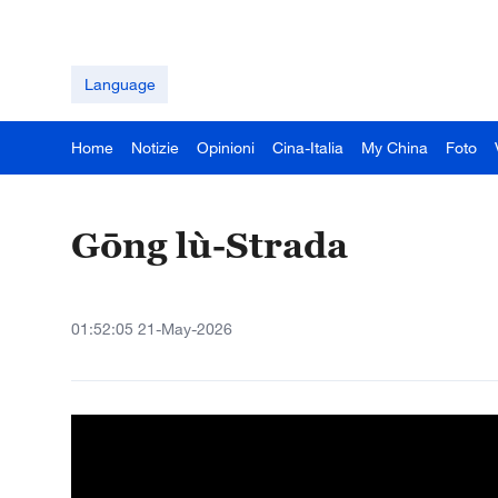
Language
Home
Notizie
Opinioni
Cina-Italia
My China
Foto
Gōng lù-Strada
01:52:05 21-May-2026