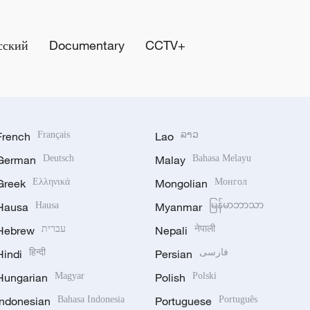
сский
Documentary
CCTV+
French
Français
Lao
ລາວ
German
Deutsch
Malay
Bahasa Melayu
Greek
Ελληνικά
Mongolian
Монгол
Hausa
Hausa
Myanmar
မြန်မာဘာသာ
Hebrew
עברית
Nepali
नेपाली
Hindi
हिन्दी
Persian
فارسی
Hungarian
Magyar
Polish
Polski
Indonesian
Bahasa Indonesia
Portuguese
Português