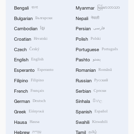
বাংলা
မြန်မာဘာသာ
Bengali
Myanmar
Български
नेपाली
Bulgarian
Nepali
ខ្មែរ
فارسی
Cambodian
Persian
Hrvatski
Polski
Croatian
Polish
Český
Português
Czech
Portuguese
English
پښتو
English
Pashto
Esperanto
Română
Esperanto
Romanian
Filipino
Русский
Filipino
Russian
Français
Српски
French
Serbian
Deutsch
සිංහල
German
Sinhala
Ελληνικά
Español
Greek
Spanish
Hausa
Kiswahili
Hausa
Swahili
עברית
தமிழ்
Hebrew
Tamil