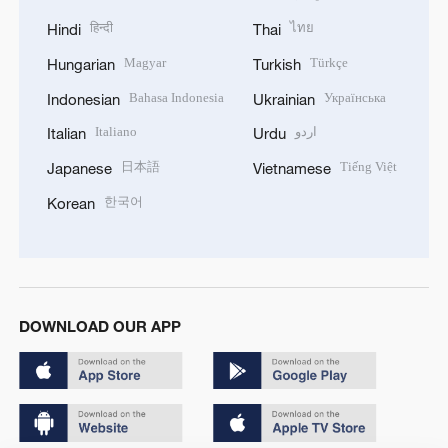
हिन्दी
ไทย
Hindi
Thai
Magyar
Türkçe
Hungarian
Turkish
Bahasa Indonesia
Українська
Indonesian
Ukrainian
Italiano
اردو
Italian
Urdu
日本語
Tiếng Việt
Japanese
Vietnamese
한국어
Korean
DOWNLOAD OUR APP