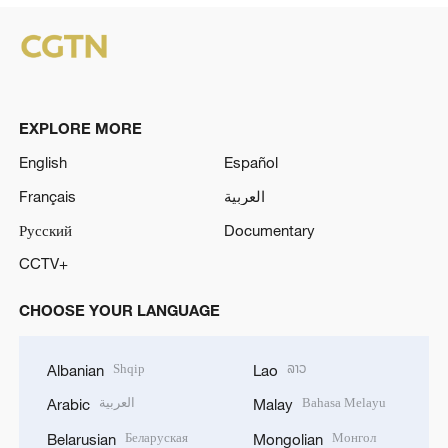
EXPLORE MORE
English
Español
Français
العربية
Русский
Documentary
CCTV+
CHOOSE YOUR LANGUAGE
Shqip
ລາວ
Albanian
Lao
العربية
Bahasa Melayu
Arabic
Malay
Беларуская
Монгол
Belarusian
Mongolian