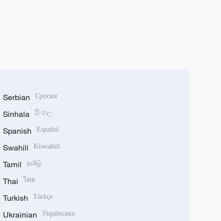
Serbian
Српски
Sinhala
සිංහල
Spanish
Español
Swahili
Kiswahili
Tamil
தமிழ்
Thai
ไทย
Turkish
Türkçe
Ukrainian
Українська