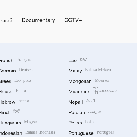
сский
Documentary
CCTV+
French
Français
Lao
ລາວ
German
Deutsch
Malay
Bahasa Melayu
Greek
Ελληνικά
Mongolian
Монгол
Hausa
Hausa
Myanmar
မြန်မာဘာသာ
Hebrew
עברית
Nepali
नेपाली
Hindi
हिन्दी
Persian
فارسی
Hungarian
Magyar
Polish
Polski
Indonesian
Bahasa Indonesia
Portuguese
Português