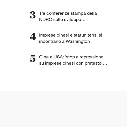
3
Tre conferenze stampa della
NDRC sullo sviluppo
dell'intelligenza artificiale
4
Imprese cinesi e statunitensi si
incontrano a Washington
5
Cina a USA: ‘stop a repressione
su imprese cinesi con pretesto di
“lavoro forzato”’