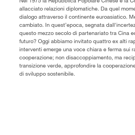
Video
Nel 1975 la Repubblica Popolare Cinese e la 
allacciato relazioni diplomatiche. Da quel momen
dialogo attraverso il continente euroasiatico.
cambiato. In quest’epoca, segnata dall'incert
questo mezzo secolo di partenariato tra Cina 
futuro? Oggi abbiamo invitato quattro ex alti rappr
interventi emerge una voce chiara e ferma sui 
cooperazione; non disaccoppiamento, ma recipr
transizione verde, approfondire la cooperazion
di sviluppo sostenibile.