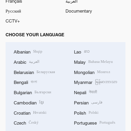
Français
العربية
Русский
Documentary
CCTV+
CHOOSE YOUR LANGUAGE
Shqip
ລາວ
Albanian
Lao
العربية
Bahasa Melayu
Arabic
Malay
Беларуская
Монгол
Belarusian
Mongolian
বাংলা
မြန်မာဘာသာ
Bengali
Myanmar
Български
नेपाली
Bulgarian
Nepali
ខ្មែរ
فارسی
Cambodian
Persian
Hrvatski
Polski
Croatian
Polish
Český
Português
Czech
Portuguese