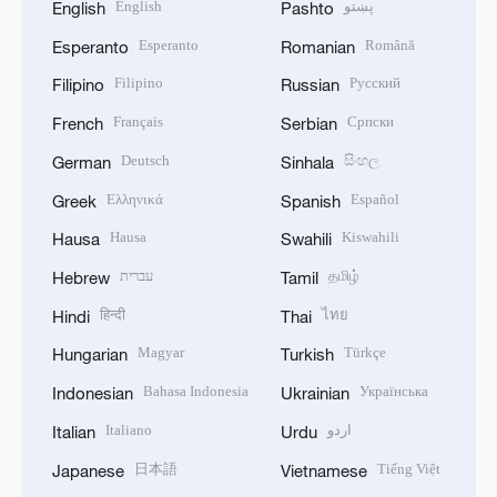
English
پښتو
English
Pashto
Esperanto
Română
Esperanto
Romanian
Filipino
Русский
Filipino
Russian
Français
Српски
French
Serbian
Deutsch
සිංහල
German
Sinhala
Ελληνικά
Español
Greek
Spanish
Hausa
Kiswahili
Hausa
Swahili
עברית
தமிழ்
Hebrew
Tamil
हिन्दी
ไทย
Hindi
Thai
Magyar
Türkçe
Hungarian
Turkish
Bahasa Indonesia
Українська
Indonesian
Ukrainian
Italiano
اردو
Italian
Urdu
日本語
Tiếng Việt
Japanese
Vietnamese