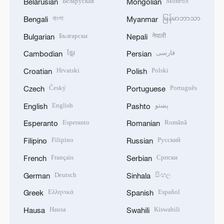
Беларуская
Монгол
Belarusian
Mongolian
বাংলা
မြန်မာဘာသာ
Bengali
Myanmar
Български
नेपाली
Bulgarian
Nepali
ខ្មែរ
فارسی
Cambodian
Persian
Hrvatski
Polski
Croatian
Polish
Český
Português
Czech
Portuguese
English
پښتو
English
Pashto
Esperanto
Română
Esperanto
Romanian
Filipino
Русский
Filipino
Russian
Français
Српски
French
Serbian
Deutsch
සිංහල
German
Sinhala
Ελληνικά
Español
Greek
Spanish
Hausa
Kiswahili
Hausa
Swahili