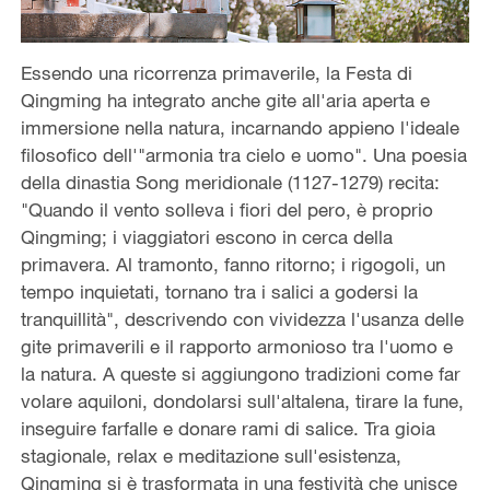
Essendo una ricorrenza primaverile, la Festa di
Qingming ha integrato anche gite all'aria aperta e
immersione nella natura, incarnando appieno l'ideale
filosofico dell'"armonia tra cielo e uomo". Una poesia
della dinastia Song meridionale (1127-1279) recita:
"Quando il vento solleva i fiori del pero, è proprio
Qingming; i viaggiatori escono in cerca della
primavera. Al tramonto, fanno ritorno; i rigogoli, un
tempo inquietati, tornano tra i salici a godersi la
tranquillità", descrivendo con vividezza l'usanza delle
gite primaverili e il rapporto armonioso tra l'uomo e
la natura. A queste si aggiungono tradizioni come far
volare aquiloni, dondolarsi sull'altalena, tirare la fune,
inseguire farfalle e donare rami di salice. Tra gioia
stagionale, relax e meditazione sull'esistenza,
Qingming si è trasformata in una festività che unisce