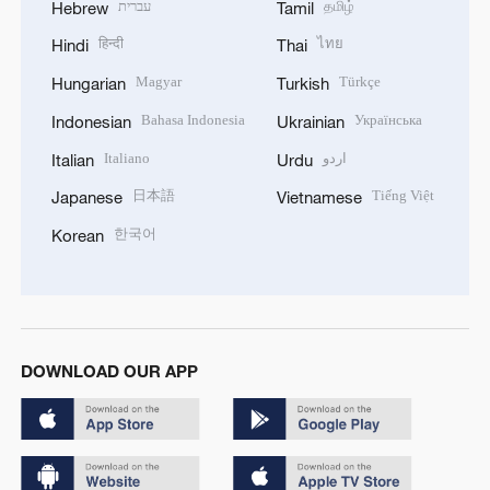
עברית
தமிழ்
Hebrew
Tamil
हिन्दी
ไทย
Hindi
Thai
Magyar
Türkçe
Hungarian
Turkish
Bahasa Indonesia
Українська
Indonesian
Ukrainian
Italiano
اردو
Italian
Urdu
日本語
Tiếng Việt
Japanese
Vietnamese
한국어
Korean
DOWNLOAD OUR APP