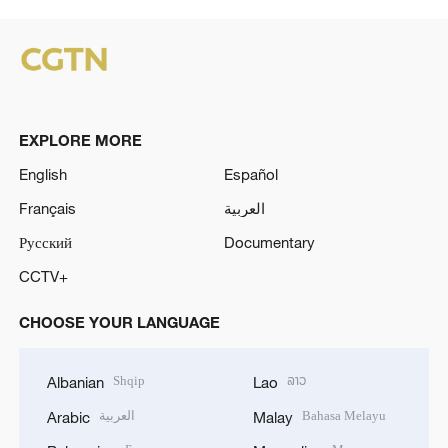
EXPLORE MORE
English
Español
Français
العربية
Русский
Documentary
CCTV+
CHOOSE YOUR LANGUAGE
Shqip
ລາວ
Albanian
Lao
العربية
Bahasa Melayu
Arabic
Malay