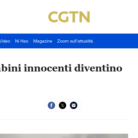
Video
Ni Hao
Magazine
Zoom sull’attualità
bini innocenti diventino