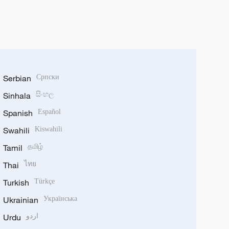
Serbian
Српски
Sinhala
සිංහල
Spanish
Español
Swahili
Kiswahili
Tamil
தமிழ்
Thai
ไทย
Turkish
Türkçe
Ukrainian
Українська
Urdu
اردو