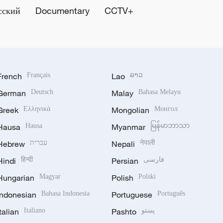
сский
Documentary
CCTV+
French
Français
Lao
ລາວ
German
Deutsch
Malay
Bahasa Melayu
Greek
Ελληνικά
Mongolian
Монгол
Hausa
Hausa
Myanmar
မြန်မာဘာသာ
Hebrew
עברית
Nepali
नेपाली
Hindi
हिन्दी
Persian
فارسی
Hungarian
Magyar
Polish
Polski
Indonesian
Bahasa Indonesia
Portuguese
Português
Italian
Italiano
Pashto
پښتو