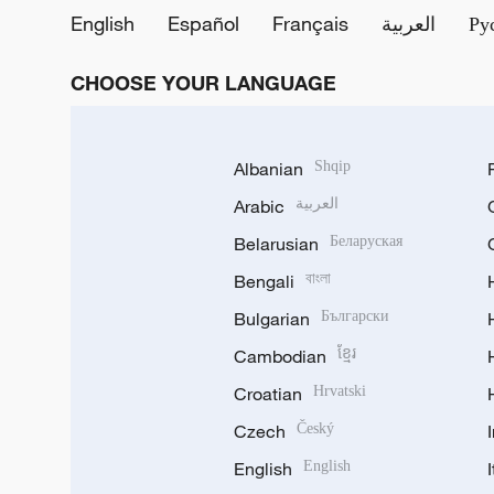
English
Español
Français
العربية
Ру
CHOOSE YOUR LANGUAGE
Albanian
Shqip
Arabic
العربية
Belarusian
Беларуская
Bengali
বাংলা
Bulgarian
Български
Cambodian
ខ្មែរ
Croatian
Hrvatski
Czech
Český
English
English