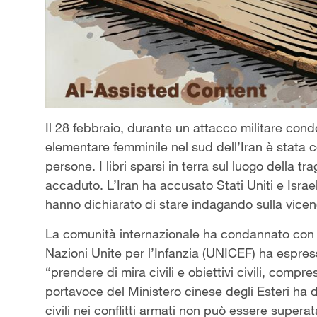
Il 28 febbraio, durante un attacco militare condo
elementare femminile nel sud dell’Iran è stata co
persone. I libri sparsi in terra sul luogo della 
accaduto. L’Iran ha accusato Stati Uniti e Israele
hanno dichiarato di stare indagando sulla vice
La comunità internazionale ha condannato con for
Nazioni Unite per l’Infanzia (UNICEF) ha espre
“prendere di mira civili e obiettivi civili, comprese
portavoce del Ministero cinese degli Esteri ha d
civili nei conflitti armati non può essere superat