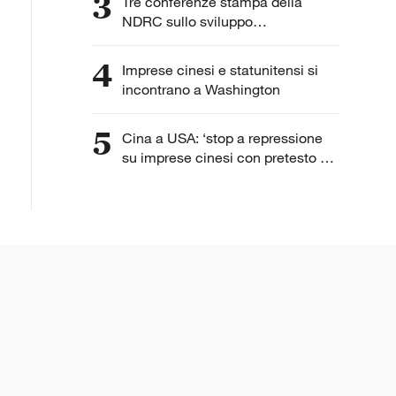
3
Tre conferenze stampa della
NDRC sullo sviluppo
dell'intelligenza artificiale
4
Imprese cinesi e statunitensi si
incontrano a Washington
5
Cina a USA: ‘stop a repressione
su imprese cinesi con pretesto di
“lavoro forzato”’