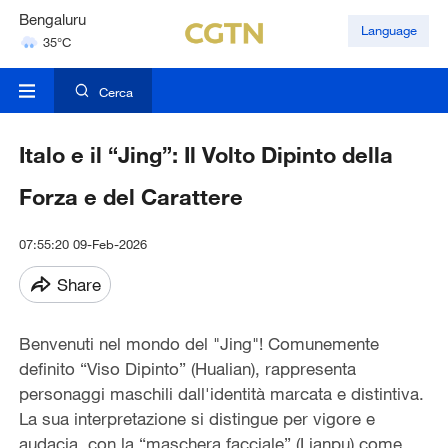
Hyderabad
Language
42°C
Mumbai
31°C
Cerca
Italo e il “Jing”: Il Volto Dipinto della
Forza e del Carattere
07:55:20 09-Feb-2026
Share
Benvenuti nel mondo del "Jing"! Comunemente
definito “Viso Dipinto” (Hualian), rappresenta
personaggi maschili dall'identità marcata e distintiva.
La sua interpretazione si distingue per vigore e
audacia, con la “maschera facciale” (Lianpu) come