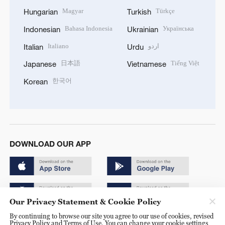
Magyar
Türkçe
Hungarian
Turkish
Bahasa Indonesia
Українська
Indonesian
Ukrainian
Italiano
اردو
Italian
Urdu
日本語
Tiếng Việt
Japanese
Vietnamese
한국어
Korean
DOWNLOAD OUR APP
Our Privacy Statement & Cookie Policy
By continuing to browse our site you agree to our use of cookies, revised
Copyright © 2024 CGTN.
Privacy Policy and Terms of Use. You can change your cookie settings