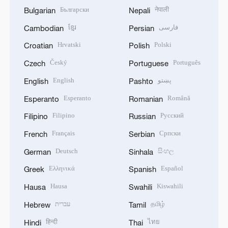
Български
नेपाली
Bulgarian
Nepali
ខ្មែរ
فارسی
Cambodian
Persian
Hrvatski
Polski
Croatian
Polish
Český
Português
Czech
Portuguese
English
پښتو
English
Pashto
Esperanto
Română
Esperanto
Romanian
Filipino
Русский
Filipino
Russian
Français
Српски
French
Serbian
Deutsch
සිංහල
German
Sinhala
Ελληνικά
Español
Greek
Spanish
Hausa
Kiswahili
Hausa
Swahili
עברית
தமிழ்
Hebrew
Tamil
हिन्दी
ไทย
Hindi
Thai