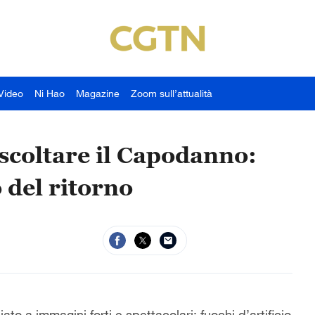
Video
Ni Hao
Magazine
Zoom sull’attualità
scoltare il Capodanno:
o del ritorno
to a immagini forti e spettacolari: fuochi d’artificio