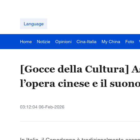
Language
Home
Notizie
Opinioni
Cina-Italia
My China
Foto
[Gocce della Cultura] A
l’opera cinese e il suon
03:12:04 06-Feb-2026
In Italia, il Capodanno è tradizionalmente associa