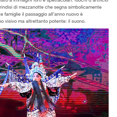
il brindisi di mezzanotte che segna simbolicamente
te famiglie il passaggio all’anno nuovo è
visivo ma altrettanto potente: il suono.