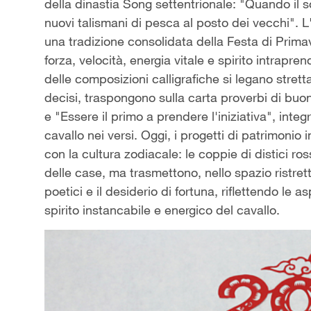
della dinastia Song settentrionale: "Quando il 
nuovi talismani di pesca al posto dei vecchi". L'
una tradizione consolidata della Festa di Primav
forza, velocità, energia vitale e spirito intrapre
delle composizioni calligrafiche si legano strett
decisi, traspongono sulla carta proverbi di buo
e "Essere il primo a prendere l'iniziativa", inte
cavallo nei versi. Oggi, i progetti di patrimonio
con la cultura zodiacale: le coppie di distici ross
delle case, ma trasmettono, nello spazio ristretto 
poetici e il desiderio di fortuna, riflettendo le a
spirito instancabile e energico del cavallo.