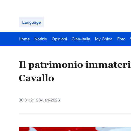
Language
Home
Notizie
Opinioni
Cina-Italia
My China
Foto
Il patrimonio immateria
Cavallo
06:31:21 23-Jan-2026