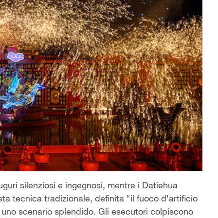
 auguri silenziosi e ingegnosi, mentre i Datiehua
 tecnica tradizionale, definita "il fuoco d'artificio
 uno scenario splendido. Gli esecutori colpiscono