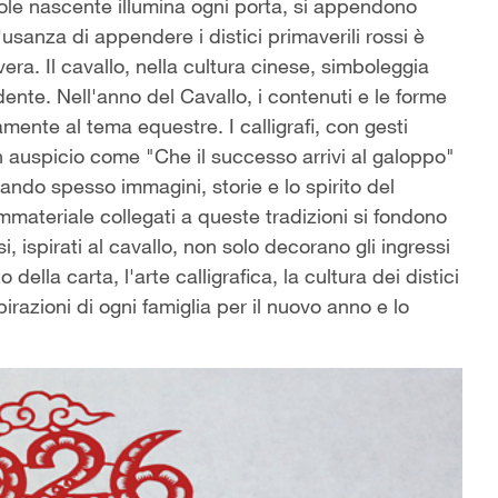
sole nascente illumina ogni porta, si appendono
usanza di appendere i distici primaverili rossi è
era. Il cavallo, nella cultura cinese, simboleggia
ndente. Nell'anno del Cavallo, i contenuti e le forme
amente al tema equestre. I calligrafi, con gesti
n auspicio come "Che il successo arrivi al galoppo"
grando spesso immagini, storie e lo spirito del
 immateriale collegati a queste tradizioni si fondono
i, ispirati al cavallo, non solo decorano gli ingressi
della carta, l'arte calligrafica, la cultura dei distici
spirazioni di ogni famiglia per il nuovo anno e lo