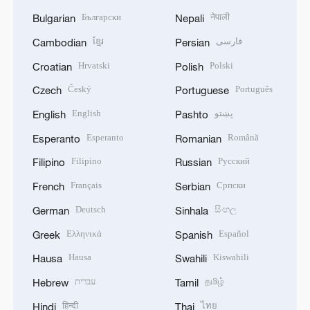
Български
नेपाली
Bulgarian
Nepali
ខ្មែរ
فارسی
Cambodian
Persian
Hrvatski
Polski
Croatian
Polish
Český
Português
Czech
Portuguese
English
پښتو
English
Pashto
Esperanto
Română
Esperanto
Romanian
Filipino
Русский
Filipino
Russian
Français
Српски
French
Serbian
Deutsch
සිංහල
German
Sinhala
Ελληνικά
Español
Greek
Spanish
Hausa
Kiswahili
Hausa
Swahili
עברית
தமிழ்
Hebrew
Tamil
हिन्दी
ไทย
Hindi
Thai