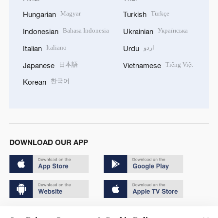
Magyar
Türkçe
Hungarian
Turkish
Bahasa Indonesia
Українська
Indonesian
Ukrainian
Italiano
اردو
Italian
Urdu
日本語
Tiếng Việt
Japanese
Vietnamese
한국어
Korean
DOWNLOAD OUR APP
Copyright © 2024 CGTN.