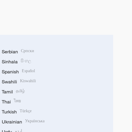
Serbian
Српски
Sinhala
සිංහල
Spanish
Español
Swahili
Kiswahili
Tamil
தமிழ்
Thai
ไทย
Turkish
Türkçe
Ukrainian
Українська
Urdu
اردو