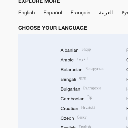
EXPLORE MORE
English
Español
Français
العربية
Ру
CHOOSE YOUR LANGUAGE
Albanian
Shqip
Arabic
العربية
Belarusian
Беларуская
Bengali
বাংলা
Bulgarian
Български
Cambodian
ខ្មែរ
Croatian
Hrvatski
Czech
Český
English
English