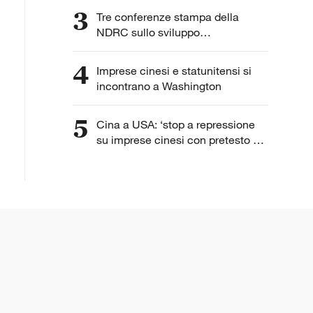
3
Tre conferenze stampa della
NDRC sullo sviluppo
dell'intelligenza artificiale
4
Imprese cinesi e statunitensi si
incontrano a Washington
5
Cina a USA: ‘stop a repressione
su imprese cinesi con pretesto di
“lavoro forzato”’