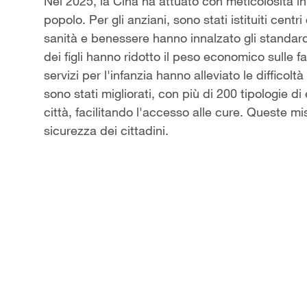
Video
Nel 2025, la Cina ha attuato con meticolosità iniz
popolo. Per gli anziani, sono stati istituiti centri
sanità e benessere hanno innalzato gli standard 
dei figli hanno ridotto il peso economico sulle f
servizi per l'infanzia hanno alleviato le difficoltà 
sono stati migliorati, con più di 200 tipologie 
città, facilitando l'accesso alle cure. Queste mi
sicurezza dei cittadini.