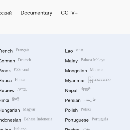
сский
Documentary
CCTV+
French
Français
Lao
ລາວ
German
Deutsch
Malay
Bahasa Melayu
Greek
Ελληνικά
Mongolian
Монгол
Hausa
Hausa
Myanmar
မြန်မာဘာသာ
Hebrew
עברית
Nepali
नेपाली
Hindi
हिन्दी
Persian
فارسی
Hungarian
Magyar
Polish
Polski
Indonesian
Bahasa Indonesia
Portuguese
Português
Italian
Italiano
Pashto
پښتو