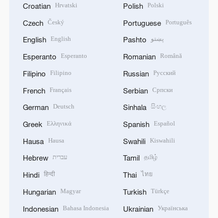
Hrvatski
Polski
Croatian
Polish
Český
Português
Czech
Portuguese
English
پښتو
English
Pashto
Esperanto
Română
Esperanto
Romanian
Filipino
Русский
Filipino
Russian
Français
Српски
French
Serbian
Deutsch
සිංහල
German
Sinhala
Ελληνικά
Español
Greek
Spanish
Hausa
Kiswahili
Hausa
Swahili
עברית
தமிழ்
Hebrew
Tamil
हिन्दी
ไทย
Hindi
Thai
Magyar
Türkçe
Hungarian
Turkish
Bahasa Indonesia
Українська
Indonesian
Ukrainian