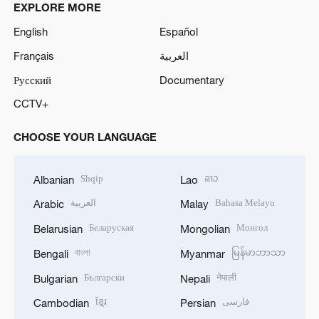
EXPLORE MORE
English
Español
Français
العربية
Русский
Documentary
CCTV+
CHOOSE YOUR LANGUAGE
Shqip
ລາວ
Albanian
Lao
العربية
Bahasa Melayu
Arabic
Malay
Беларуская
Монгол
Belarusian
Mongolian
বাংলা
မြန်မာဘာသာ
Bengali
Myanmar
Български
नेपाली
Bulgarian
Nepali
ខ្មែរ
فارسی
Cambodian
Persian