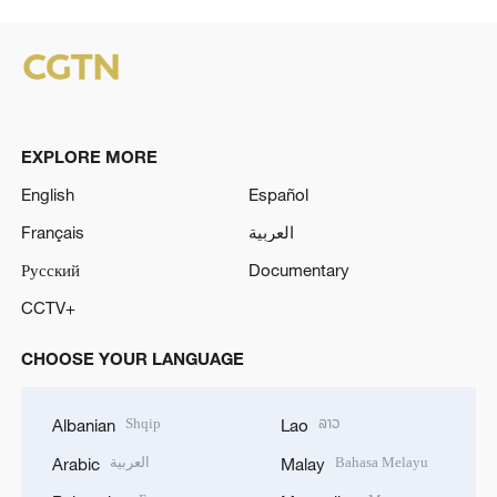
EXPLORE MORE
English
Español
Français
العربية
Русский
Documentary
CCTV+
CHOOSE YOUR LANGUAGE
Shqip
ລາວ
Albanian
Lao
العربية
Bahasa Melayu
Arabic
Malay