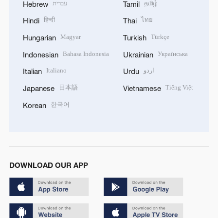
עברית
தமிழ்
Hebrew
Tamil
हिन्दी
ไทย
Hindi
Thai
Magyar
Türkçe
Hungarian
Turkish
Bahasa Indonesia
Українська
Indonesian
Ukrainian
Italiano
اردو
Italian
Urdu
日本語
Tiếng Việt
Japanese
Vietnamese
한국어
Korean
DOWNLOAD OUR APP