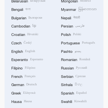
Беларуская
Монгол
Belarusian
Mongolian
বাংলা
မြန်မာဘာသာ
Bengali
Myanmar
Български
नेपाली
Bulgarian
Nepali
ខ្មែរ
فارسی
Cambodian
Persian
Hrvatski
Polski
Croatian
Polish
Český
Português
Czech
Portuguese
English
پښتو
English
Pashto
Esperanto
Română
Esperanto
Romanian
Filipino
Русский
Filipino
Russian
Français
Српски
French
Serbian
Deutsch
සිංහල
German
Sinhala
Ελληνικά
Español
Greek
Spanish
Hausa
Kiswahili
Hausa
Swahili