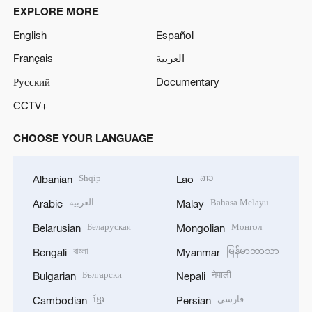
EXPLORE MORE
English
Español
Français
العربية
Русский
Documentary
CCTV+
CHOOSE YOUR LANGUAGE
Shqip
ລາວ
Albanian
Lao
العربية
Bahasa Melayu
Arabic
Malay
Беларуская
Монгол
Belarusian
Mongolian
বাংলা
မြန်မာဘာသာ
Bengali
Myanmar
Български
नेपाली
Bulgarian
Nepali
ខ្មែរ
فارسی
Cambodian
Persian