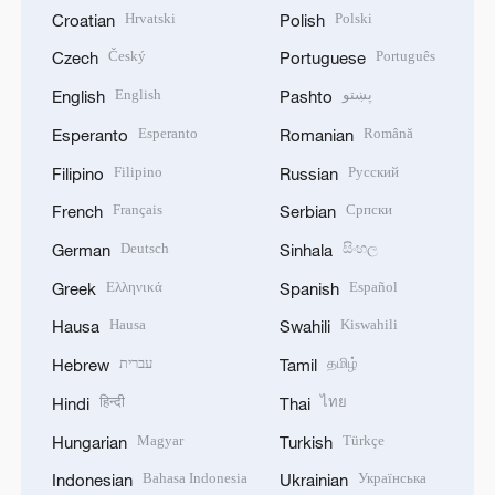
Hrvatski
Polski
Croatian
Polish
Český
Português
Czech
Portuguese
English
پښتو
English
Pashto
Esperanto
Română
Esperanto
Romanian
Filipino
Русский
Filipino
Russian
Français
Српски
French
Serbian
Deutsch
සිංහල
German
Sinhala
Ελληνικά
Español
Greek
Spanish
Hausa
Kiswahili
Hausa
Swahili
עברית
தமிழ்
Hebrew
Tamil
हिन्दी
ไทย
Hindi
Thai
Magyar
Türkçe
Hungarian
Turkish
Bahasa Indonesia
Українська
Indonesian
Ukrainian