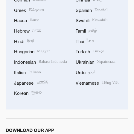
Ελληνικά
Español
Greek
Spanish
Hausa
Kiswahili
Hausa
Swahili
עברית
தமிழ்
Hebrew
Tamil
हिन्दी
ไทย
Hindi
Thai
Magyar
Türkçe
Hungarian
Turkish
Bahasa Indonesia
Українська
Indonesian
Ukrainian
Italiano
اردو
Italian
Urdu
日本語
Tiếng Việt
Japanese
Vietnamese
한국어
Korean
DOWNLOAD OUR APP