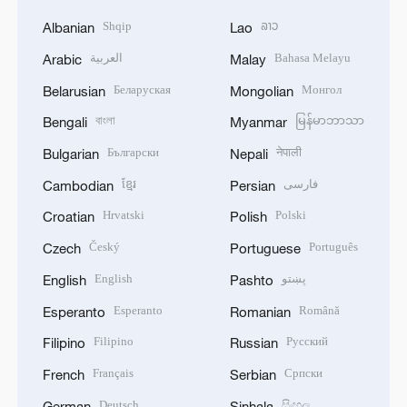
Shqip
ລາວ
Albanian
Lao
العربية
Bahasa Melayu
Arabic
Malay
Беларуская
Монгол
Belarusian
Mongolian
বাংলা
မြန်မာဘာသာ
Bengali
Myanmar
Български
नेपाली
Bulgarian
Nepali
ខ្មែរ
فارسی
Cambodian
Persian
Hrvatski
Polski
Croatian
Polish
Český
Português
Czech
Portuguese
English
پښتو
English
Pashto
Esperanto
Română
Esperanto
Romanian
Filipino
Русский
Filipino
Russian
Français
Српски
French
Serbian
Deutsch
සිංහල
German
Sinhala