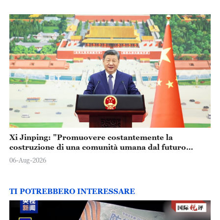
Xi Jinping: "Promuovere costantemente la
costruzione di una comunità umana dal futuro
condiviso"
06-Aug-2026
TI POTREBBERO INTERESSARE