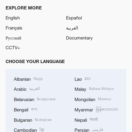
EXPLORE MORE
English
Español
Français
العربية
Русский
Documentary
CCTV+
CHOOSE YOUR LANGUAGE
Shqip
ລາວ
Albanian
Lao
العربية
Bahasa Melayu
Arabic
Malay
Беларуская
Монгол
Belarusian
Mongolian
বাংলা
မြန်မာဘာသာ
Bengali
Myanmar
Български
नेपाली
Bulgarian
Nepali
ខ្មែរ
فارسی
Cambodian
Persian