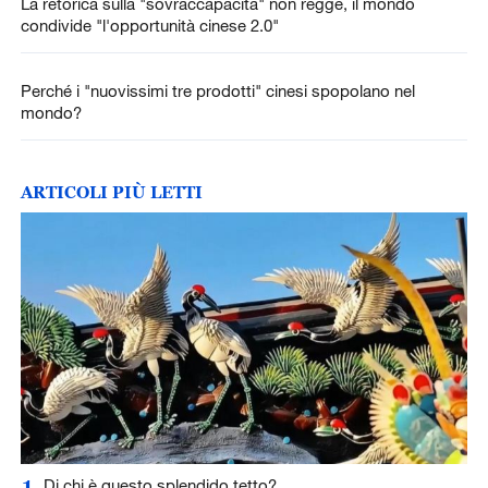
La retorica sulla "sovraccapacità" non regge, il mondo
condivide "l'opportunità cinese 2.0"
Perché i "nuovissimi tre prodotti" cinesi spopolano nel
mondo?
ARTICOLI PIÙ LETTI
1
Di chi è questo splendido tetto?