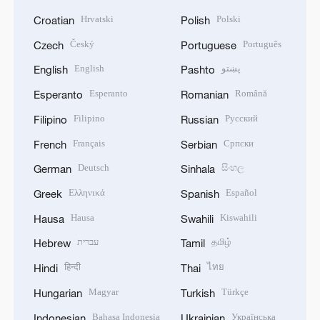
Hrvatski
Polski
Croatian
Polish
Český
Português
Czech
Portuguese
English
پښتو
English
Pashto
Esperanto
Română
Esperanto
Romanian
Filipino
Русский
Filipino
Russian
Français
Српски
French
Serbian
Deutsch
සිංහල
German
Sinhala
Ελληνικά
Español
Greek
Spanish
Hausa
Kiswahili
Hausa
Swahili
עברית
தமிழ்
Hebrew
Tamil
हिन्दी
ไทย
Hindi
Thai
Magyar
Türkçe
Hungarian
Turkish
Bahasa Indonesia
Українська
Indonesian
Ukrainian