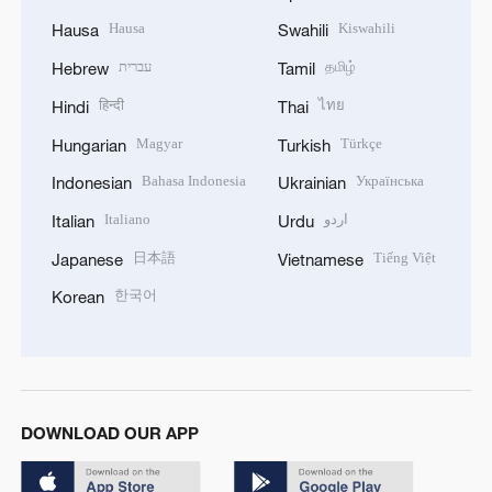
Hausa
Kiswahili
Hausa
Swahili
עברית
தமிழ்
Hebrew
Tamil
हिन्दी
ไทย
Hindi
Thai
Magyar
Türkçe
Hungarian
Turkish
Bahasa Indonesia
Українська
Indonesian
Ukrainian
Italiano
اردو
Italian
Urdu
日本語
Tiếng Việt
Japanese
Vietnamese
한국어
Korean
DOWNLOAD OUR APP