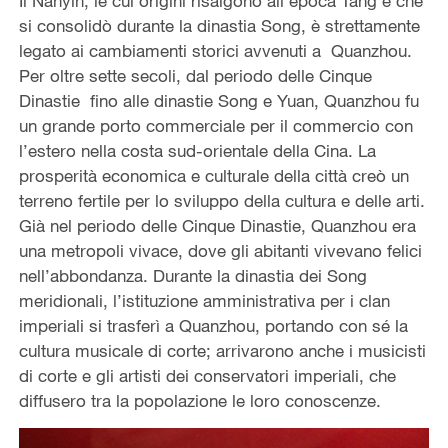
Il Nanyin, le cui origini risalgono all’epoca Tang e che
si consolidò durante la dinastia Song, è strettamente
legato ai cambiamenti storici avvenuti a Quanzhou.
Per oltre sette secoli, dal periodo delle Cinque
Dinastie fino alle dinastie Song e Yuan, Quanzhou fu
un grande porto commerciale per il commercio con
l’estero nella costa sud-orientale della Cina. La
prosperità economica e culturale della città creò un
terreno fertile per lo sviluppo della cultura e delle arti.
Già nel periodo delle Cinque Dinastie, Quanzhou era
una metropoli vivace, dove gli abitanti vivevano felici
nell’abbondanza. Durante la dinastia dei Song
meridionali, l’istituzione amministrativa per i clan
imperiali si trasferì a Quanzhou, portando con sé la
cultura musicale di corte; arrivarono anche i musicisti
di corte e gli artisti dei conservatori imperiali, che
diffusero tra la popolazione le loro conoscenze.