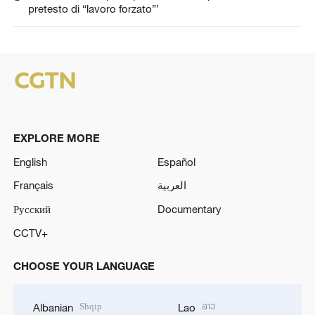
pretesto di “lavoro forzato”’
EXPLORE MORE
English
Español
Français
العربية
Русский
Documentary
CCTV+
CHOOSE YOUR LANGUAGE
Shqip
ລາວ
Albanian
Lao