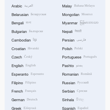
العربية
Bahasa Melayu
Arabic
Malay
Беларуская
Монгол
Belarusian
Mongolian
বাংলা
မြန်မာဘာသာ
Bengali
Myanmar
Български
नेपाली
Bulgarian
Nepali
ខ្មែរ
فارسی
Cambodian
Persian
Hrvatski
Polski
Croatian
Polish
Český
Português
Czech
Portuguese
English
پښتو
English
Pashto
Esperanto
Română
Esperanto
Romanian
Filipino
Русский
Filipino
Russian
Français
Српски
French
Serbian
Deutsch
සිංහල
German
Sinhala
Ελληνικά
Español
Greek
Spanish