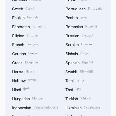
Český
Português
Czech
Portuguese
English
پښتو
English
Pashto
Esperanto
Română
Esperanto
Romanian
Filipino
Русский
Filipino
Russian
Français
Српски
French
Serbian
Deutsch
සිංහල
German
Sinhala
Ελληνικά
Español
Greek
Spanish
Hausa
Kiswahili
Hausa
Swahili
עברית
தமிழ்
Hebrew
Tamil
हिन्दी
ไทย
Hindi
Thai
Magyar
Türkçe
Hungarian
Turkish
Bahasa Indonesia
Українська
Indonesian
Ukrainian