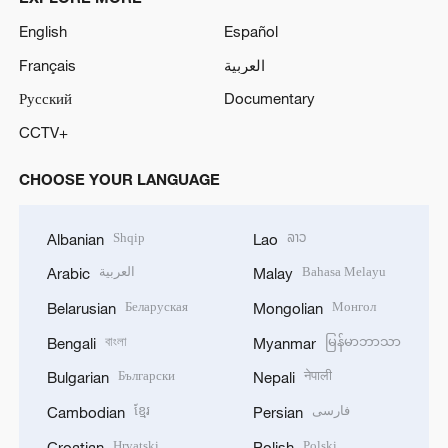
English
Español
Français
العربية
Русский
Documentary
CCTV+
CHOOSE YOUR LANGUAGE
Shqip
ລາວ
Albanian
Lao
العربية
Bahasa Melayu
Arabic
Malay
Беларуская
Монгол
Belarusian
Mongolian
বাংলা
မြန်မာဘာသာ
Bengali
Myanmar
Български
नेपाली
Bulgarian
Nepali
ខ្មែរ
فارسی
Cambodian
Persian
Hrvatski
Polski
Croatian
Polish