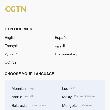
EXPLORE MORE
English
Español
Français
العربية
Русский
Documentary
CCTV+
CHOOSE YOUR LANGUAGE
Shqip
ລາວ
Albanian
Lao
العربية
Bahasa Melayu
Arabic
Malay
Беларуская
Монгол
Belarusian
Mongolian