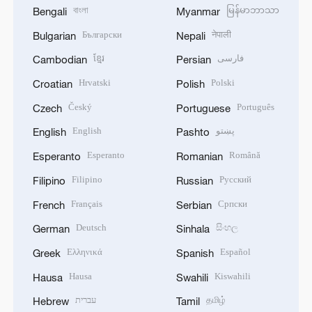
বাংলা
မြန်မာဘာသာ
Bengali
Myanmar
Български
नेपाली
Bulgarian
Nepali
ខ្មែរ
فارسی
Cambodian
Persian
Hrvatski
Polski
Croatian
Polish
Český
Português
Czech
Portuguese
English
پښتو
English
Pashto
Esperanto
Română
Esperanto
Romanian
Filipino
Русский
Filipino
Russian
Français
Српски
French
Serbian
Deutsch
සිංහල
German
Sinhala
Ελληνικά
Español
Greek
Spanish
Hausa
Kiswahili
Hausa
Swahili
עברית
தமிழ்
Hebrew
Tamil