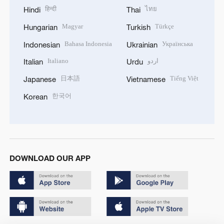
हिन्दी
ไทย
Hindi
Thai
Magyar
Türkçe
Hungarian
Turkish
Bahasa Indonesia
Українська
Indonesian
Ukrainian
Italiano
اردو
Italian
Urdu
日本語
Tiếng Việt
Japanese
Vietnamese
한국어
Korean
DOWNLOAD OUR APP