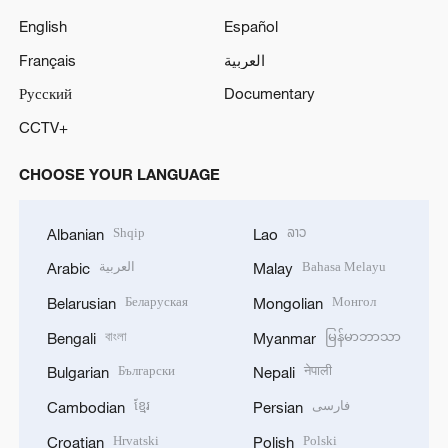
English
Español
Français
العربية
Русский
Documentary
CCTV+
CHOOSE YOUR LANGUAGE
Shqip
ລາວ
Albanian
Lao
العربية
Bahasa Melayu
Arabic
Malay
Беларуская
Монгол
Belarusian
Mongolian
বাংলা
မြန်မာဘာသာ
Bengali
Myanmar
Български
नेपाली
Bulgarian
Nepali
ខ្មែរ
فارسی
Cambodian
Persian
Hrvatski
Polski
Croatian
Polish