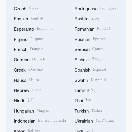
Český
Português
Czech
Portuguese
English
پښتو
English
Pashto
Esperanto
Română
Esperanto
Romanian
Filipino
Русский
Filipino
Russian
Français
Српски
French
Serbian
Deutsch
සිංහල
German
Sinhala
Ελληνικά
Español
Greek
Spanish
Hausa
Kiswahili
Hausa
Swahili
עברית
தமிழ்
Hebrew
Tamil
हिन्दी
ไทย
Hindi
Thai
Magyar
Türkçe
Hungarian
Turkish
Bahasa Indonesia
Українська
Indonesian
Ukrainian
Italiano
اردو
Italian
Urdu