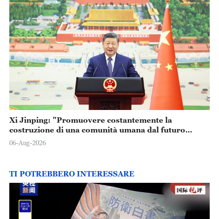
Xi Jinping: "Promuovere costantemente la
costruzione di una comunità umana dal futuro
condiviso"
06-Aug-2026
TI POTREBBERO INTERESSARE