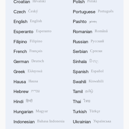
Hrvatski
Polski
Croatian
Polish
Český
Português
Czech
Portuguese
English
پښتو
English
Pashto
Esperanto
Română
Esperanto
Romanian
Filipino
Русский
Filipino
Russian
Français
Српски
French
Serbian
Deutsch
සිංහල
German
Sinhala
Ελληνικά
Español
Greek
Spanish
Hausa
Kiswahili
Hausa
Swahili
עברית
தமிழ்
Hebrew
Tamil
हिन्दी
ไทย
Hindi
Thai
Magyar
Türkçe
Hungarian
Turkish
Bahasa Indonesia
Українська
Indonesian
Ukrainian