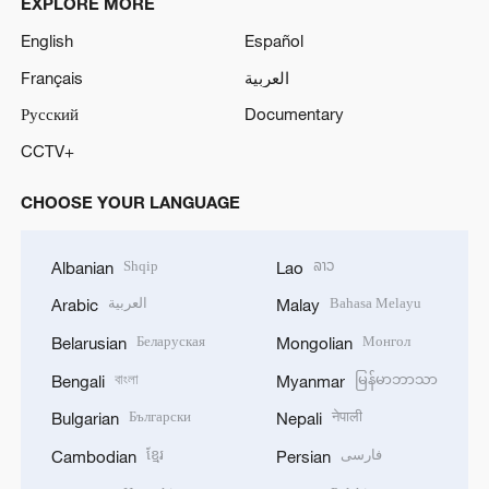
EXPLORE MORE
English
Español
Français
العربية
Русский
Documentary
CCTV+
CHOOSE YOUR LANGUAGE
Shqip
ລາວ
Albanian
Lao
العربية
Bahasa Melayu
Arabic
Malay
Беларуская
Монгол
Belarusian
Mongolian
বাংলা
မြန်မာဘာသာ
Bengali
Myanmar
Български
नेपाली
Bulgarian
Nepali
ខ្មែរ
فارسی
Cambodian
Persian