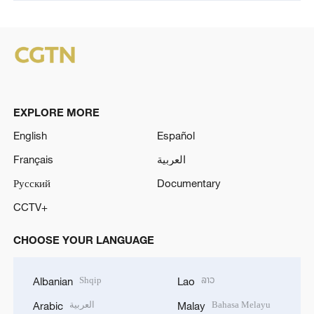
EXPLORE MORE
English
Español
Français
العربية
Русский
Documentary
CCTV+
CHOOSE YOUR LANGUAGE
Shqip
ລາວ
Albanian
Lao
العربية
Bahasa Melayu
Arabic
Malay