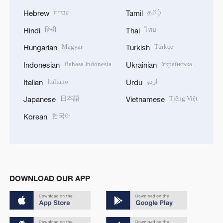
עברית
தமிழ்
Hebrew
Tamil
हिन्दी
ไทย
Hindi
Thai
Magyar
Türkçe
Hungarian
Turkish
Bahasa Indonesia
Українська
Indonesian
Ukrainian
Italiano
اردو
Italian
Urdu
日本語
Tiếng Việt
Japanese
Vietnamese
한국어
Korean
DOWNLOAD OUR APP