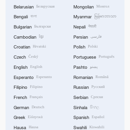
Беларуская
Монгол
Belarusian
Mongolian
বাংলা
မြန်မာဘာသာ
Bengali
Myanmar
Български
नेपाली
Bulgarian
Nepali
ខ្មែរ
فارسی
Cambodian
Persian
Hrvatski
Polski
Croatian
Polish
Český
Português
Czech
Portuguese
English
پښتو
English
Pashto
Esperanto
Română
Esperanto
Romanian
Filipino
Русский
Filipino
Russian
Français
Српски
French
Serbian
Deutsch
සිංහල
German
Sinhala
Ελληνικά
Español
Greek
Spanish
Hausa
Kiswahili
Hausa
Swahili