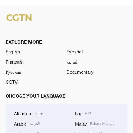
EXPLORE MORE
English
Español
Français
العربية
Русский
Documentary
CCTV+
CHOOSE YOUR LANGUAGE
Shqip
ລາວ
Albanian
Lao
العربية
Bahasa Melayu
Arabic
Malay