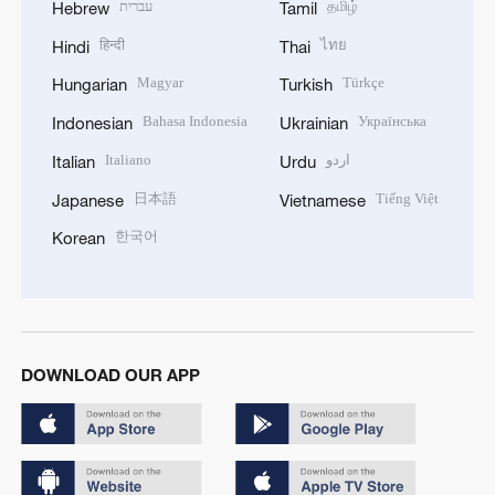
עברית
தமிழ்
Hebrew
Tamil
हिन्दी
ไทย
Hindi
Thai
Magyar
Türkçe
Hungarian
Turkish
Bahasa Indonesia
Українська
Indonesian
Ukrainian
Italiano
اردو
Italian
Urdu
日本語
Tiếng Việt
Japanese
Vietnamese
한국어
Korean
DOWNLOAD OUR APP