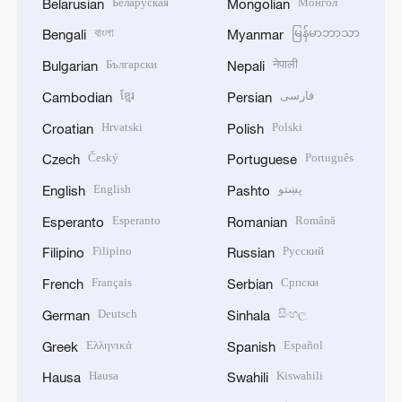
Беларуская
Монгол
Belarusian
Mongolian
বাংলা
မြန်မာဘာသာ
Bengali
Myanmar
Български
नेपाली
Bulgarian
Nepali
ខ្មែរ
فارسی
Cambodian
Persian
Hrvatski
Polski
Croatian
Polish
Český
Português
Czech
Portuguese
English
پښتو
English
Pashto
Esperanto
Română
Esperanto
Romanian
Filipino
Русский
Filipino
Russian
Français
Српски
French
Serbian
Deutsch
සිංහල
German
Sinhala
Ελληνικά
Español
Greek
Spanish
Hausa
Kiswahili
Hausa
Swahili