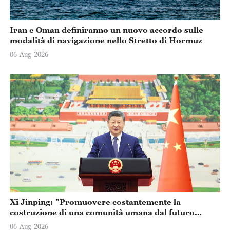
Iran e Oman definiranno un nuovo accordo sulle
modalità di navigazione nello Stretto di Hormuz
06-Aug-2026
Xi Jinping: "Promuovere costantemente la
costruzione di una comunità umana dal futuro
condiviso"
06-Aug-2026