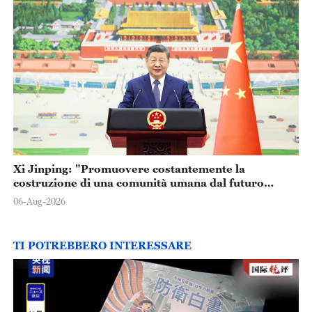
Xi Jinping: "Promuovere costantemente la
costruzione di una comunità umana dal futuro
condiviso"
06-Aug-2026
TI POTREBBERO INTERESSARE