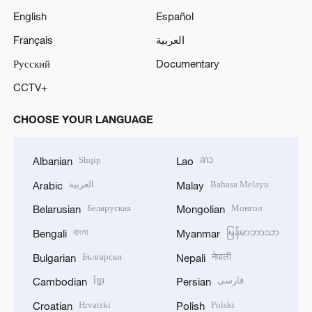
English
Español
Français
العربية
Русский
Documentary
CCTV+
CHOOSE YOUR LANGUAGE
Shqip
ລາວ
Albanian
Lao
العربية
Bahasa Melayu
Arabic
Malay
Беларуская
Монгол
Belarusian
Mongolian
বাংলা
မြန်မာဘာသာ
Bengali
Myanmar
Български
नेपाली
Bulgarian
Nepali
ខ្មែរ
فارسی
Cambodian
Persian
Hrvatski
Polski
Croatian
Polish