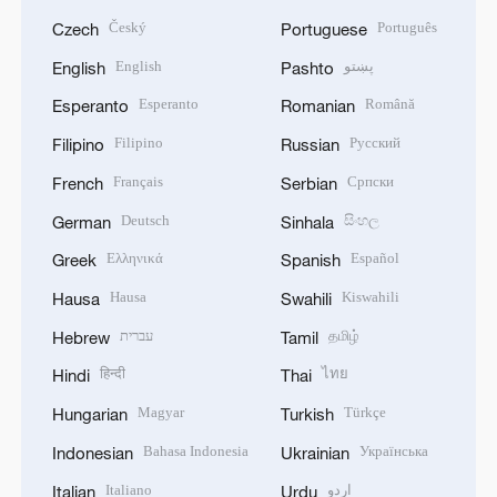
Český
Português
Czech
Portuguese
English
پښتو
English
Pashto
Esperanto
Română
Esperanto
Romanian
Filipino
Русский
Filipino
Russian
Français
Српски
French
Serbian
Deutsch
සිංහල
German
Sinhala
Ελληνικά
Español
Greek
Spanish
Hausa
Kiswahili
Hausa
Swahili
עברית
தமிழ்
Hebrew
Tamil
हिन्दी
ไทย
Hindi
Thai
Magyar
Türkçe
Hungarian
Turkish
Bahasa Indonesia
Українська
Indonesian
Ukrainian
Italiano
اردو
Italian
Urdu