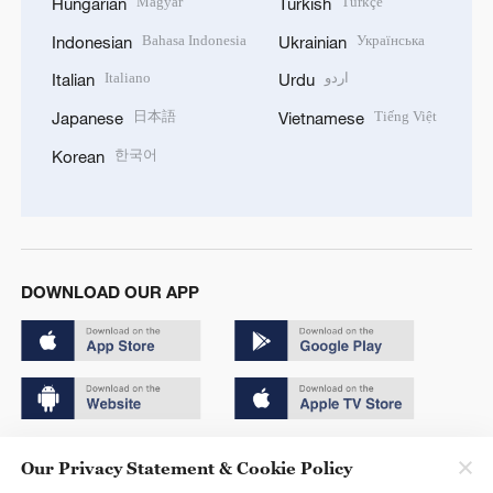
Magyar
Türkçe
Hungarian
Turkish
Bahasa Indonesia
Українська
Indonesian
Ukrainian
Italiano
اردو
Italian
Urdu
日本語
Tiếng Việt
Japanese
Vietnamese
한국어
Korean
DOWNLOAD OUR APP
Copyright © 2024 CGTN.
Our Privacy Statement & Cookie Policy
京ICP备20000184号