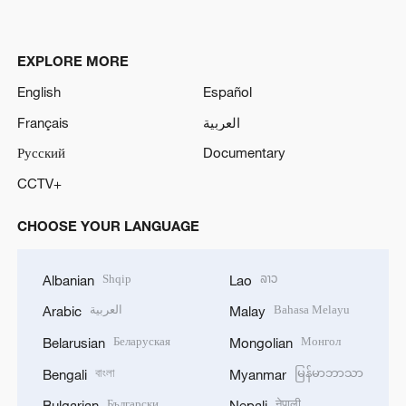
EXPLORE MORE
English
Español
Français
العربية
Русский
Documentary
CCTV+
CHOOSE YOUR LANGUAGE
Shqip
ລາວ
Albanian
Lao
العربية
Bahasa Melayu
Arabic
Malay
Беларуская
Монгол
Belarusian
Mongolian
বাংলা
မြန်မာဘာသာ
Bengali
Myanmar
Български
नेपाली
Bulgarian
Nepali