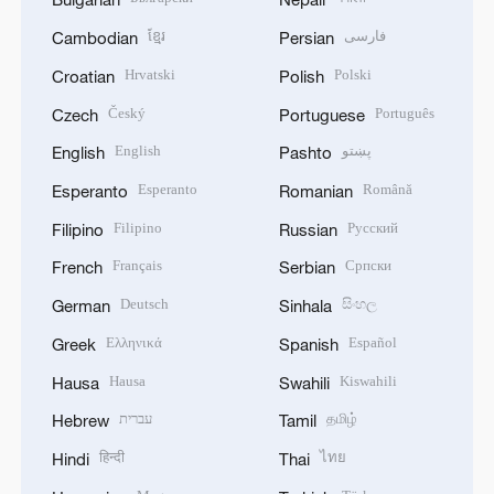
ខ្មែរ
فارسی
Cambodian
Persian
Hrvatski
Polski
Croatian
Polish
Český
Português
Czech
Portuguese
English
پښتو
English
Pashto
Esperanto
Română
Esperanto
Romanian
Filipino
Русский
Filipino
Russian
Français
Српски
French
Serbian
Deutsch
සිංහල
German
Sinhala
Ελληνικά
Español
Greek
Spanish
Hausa
Kiswahili
Hausa
Swahili
עברית
தமிழ்
Hebrew
Tamil
हिन्दी
ไทย
Hindi
Thai