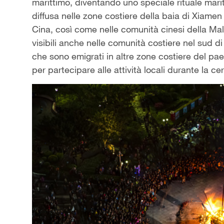
marittimo, diventando
uno
speciale rituale mar
diffusa nelle zone costiere della baia di Xiamen
Cina, così come nelle comunità cinesi della Mal
visibili anche nelle comunità costiere nel sud d
che sono emigrati in altre zone costiere del paes
per partecipare alle attività locali durante la ce