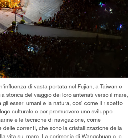
influenza di vasta portata nel Fujian, a Taiwan e
a storica del viaggio dei loro antenati verso il mare,
gli esseri umani e la natura, così come il rispetto
dialogo culturale e per promuovere uno sviluppo
marine e le tecniche di navigazione, come
delle correnti, che sono la cristallizzazione della
lla vita sul mare. La cerimonia di Wangchuan e le