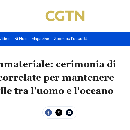
Video
Ni Hao
Magazine
Zoom sull’attualità
mmateriale: cerimonia di
correlate per mantenere
ile tra l'uomo e l'oceano