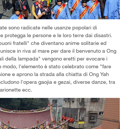
ate sono radicate nelle usanze popolari di
e protegga le persone e le loro terre dai disastri.
oni fratelli" che diventano anime solitarie ed
riunisce in riva al mare per dare il benvenuto a Ong
ali della lampada
"
vengono eretti per evocare i
esto modo, l'elemento è stato celebrato come
"
fare
sione e aprono la strada alla chiatta di Ong Yah
includono l'opera gaojia e gezai, diverse danze, tra
marionette ecc.