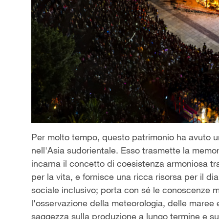
Per molto tempo, questo patrimonio ha avuto un'
nell'Asia sudorientale. Esso trasmette la memori
incarna il concetto di coesistenza armoniosa tra 
per la vita, e fornisce una ricca risorsa per il 
sociale inclusivo; porta con sé le conoscenze 
l'osservazione della meteorologia, delle maree e 
saggezza sulla produzione a lungo termine e su