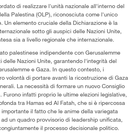
rdato di realizzare l'unità nazionale all'interno del
ella Palestina (OLP), riconosciuta come l'unico
. Un elemento cruciale della Dichiarazione è la
ernazionale sotto gli auspici delle Nazioni Unite,
sa sia a livello regionale che internazionale.
 Stato palestinese indipendente con Gerusalemme
i delle Nazioni Unite, garantendo l'integrità del
 Gerusalemme e Gaza. In questo contesto, i
o volontà di portare avanti la ricostruzione di Gaza
enerali. La necessità di formare un nuovo Consiglio
urono infatti proprio le ultime elezioni legislative,
rofonda tra Hamas ed Al Fatah, che si è ripercossa
o importante il fatto che le anime della variegata
 ad un quadro provvisorio di leadership unificata,
 congiuntamente il processo decisionale politico.