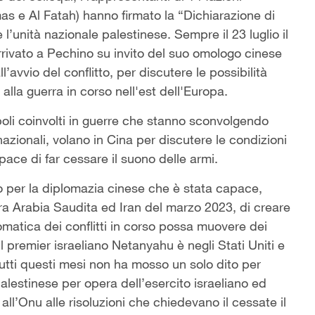
amas e Al Fatah) hanno firmato la “Dichiarazione di
e l’unità nazionale palestinese. Sempre il 23 luglio il
rrivato a Pechino su invito del suo omologo cinese
’avvio del conflitto, per discutere le possibilità
 alla guerra in corso nell'est dell'Europa.
oli coinvolti in guerre che stanno sconvolgendo
ernazionali, volano in Cina per discutere le condizioni
ace di far cessare il suono delle armi.
 per la diplomazia cinese che è stata capace,
ra Arabia Saudita ed Iran del marzo 2023, di creare
lomatica dei conflitti in corso possa muovere dei
, il premier israeliano Netanyahu è negli Stati Uniti e
tti questi mesi non ha mosso un solo dito per
alestinese per opera dell’esercito israeliano ed
all’Onu alle risoluzioni che chiedevano il cessate il