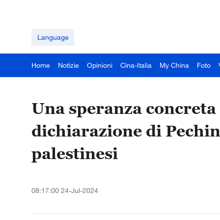
Language
Home
Notizie
Opinioni
Cina-Italia
My China
Foto
Una speranza concreta 
dichiarazione di Pechino
palestinesi
08:17:00 24-Jul-2024