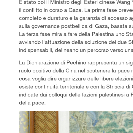
È stato poi il Ministro degli Esteri cinese Wang Y
il conflitto in corso a Gaza. La prima fase prev
completo e duraturo e la garanzia di accesso ag
sulla governance postbellica di Gaza, basata sul
La terza fase mira a fare della Palestina uno St
avviando l'attuazione della soluzione dei due St
indispensabili, delineano un percorso verso una 
La Dichiarazione di Pechino rappresenta un sign
ruolo positivo della Cina nel sostenere la pace n
cosa voglia dire organizzare delle libere elezion
esiste continuità territoriale e con la Striscia 
indicate dai colloqui delle fazioni palestinesi 
della pace.