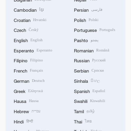
ខ្មែរ
فارسی
Cambodian
Persian
Hrvatski
Polski
Croatian
Polish
Český
Português
Czech
Portuguese
English
پښتو
English
Pashto
Esperanto
Română
Esperanto
Romanian
Filipino
Русский
Filipino
Russian
Français
Српски
French
Serbian
Deutsch
සිංහල
German
Sinhala
Ελληνικά
Español
Greek
Spanish
Hausa
Kiswahili
Hausa
Swahili
עברית
தமிழ்
Hebrew
Tamil
हिन्दी
ไทย
Hindi
Thai