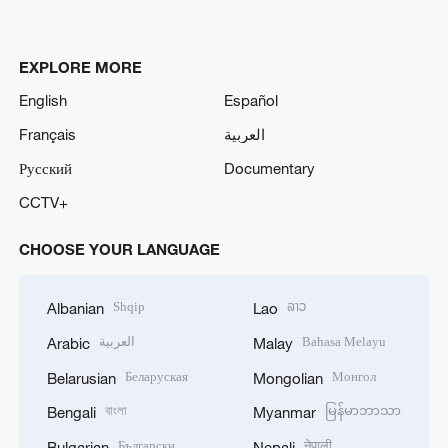
EXPLORE MORE
English
Español
Français
العربية
Русский
Documentary
CCTV+
CHOOSE YOUR LANGUAGE
Shqip
ລາວ
Albanian
Lao
العربية
Bahasa Melayu
Arabic
Malay
Беларуская
Монгол
Belarusian
Mongolian
বাংলা
မြန်မာဘာသာ
Bengali
Myanmar
Български
नेपाली
Bulgarian
Nepali