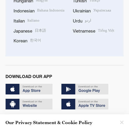
Magyar
Türkçe
Hungarian
Turkish
Bahasa Indonesia
Українська
Indonesian
Ukrainian
Italiano
اردو
Italian
Urdu
日本語
Tiếng Việt
Japanese
Vietnamese
한국어
Korean
DOWNLOAD OUR APP
Copyright © 2024 CGTN.
Our Privacy Statement & Cookie Policy
京ICP备20000184号