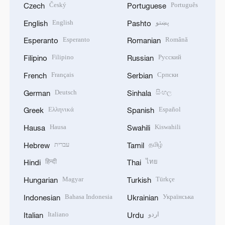
Český
Português
Czech
Portuguese
English
پښتو
English
Pashto
Esperanto
Română
Esperanto
Romanian
Filipino
Русский
Filipino
Russian
Français
Српски
French
Serbian
Deutsch
සිංහල
German
Sinhala
Ελληνικά
Español
Greek
Spanish
Hausa
Kiswahili
Hausa
Swahili
עברית
தமிழ்
Hebrew
Tamil
हिन्दी
ไทย
Hindi
Thai
Magyar
Türkçe
Hungarian
Turkish
Bahasa Indonesia
Українська
Indonesian
Ukrainian
Italiano
اردو
Italian
Urdu