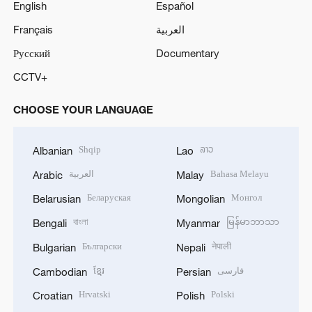
English
Español
Français
العربية
Русский
Documentary
CCTV+
CHOOSE YOUR LANGUAGE
Shqip
ລາວ
Albanian
Lao
العربية
Bahasa Melayu
Arabic
Malay
Беларуская
Монгол
Belarusian
Mongolian
বাংলা
မြန်မာဘာသာ
Bengali
Myanmar
Български
नेपाली
Bulgarian
Nepali
ខ្មែរ
فارسی
Cambodian
Persian
Hrvatski
Polski
Croatian
Polish